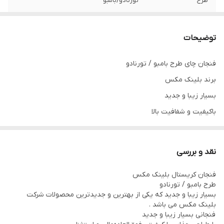
طرح
تورنادو/بامبو
جنس
کریستال
توضیحات
کیفیت و شفافیت
فوق‌العاده‌عالی
فنجان چای طرح بامبو / تورنادو
برند بلینک مکس
بسیار زیبا و جدید
باکیفیت و شفافیت بالا
دسته دارد
با قیمتی بسیار استثنایی
نقد و بررسی
قابل شست و شو در ماشین ظرفشویی
فنجان کریستال بلینک مکس
طرح بامبو / تورنادو
بسیار زیبا و جدید که یکی از بهترین و جدیدترین محصولات شرکت
بلینک مکس می باشد .
فنجانی بسیار زیبا و جدید