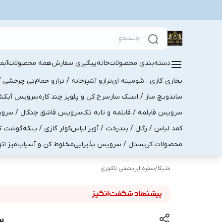
دسته‌بندی محصولات
خانه
پیگیری سفارش
همه محصولات
آبم
بخاری گازی . شومینه ای
ترازو آشپزخانه / ترازو حمام
تی چرخشی / 
ساندویچ ساز / اسنک ساز
سرخ کن و پلوپز چند کاره
سرویس آبکش . 
سرویس قابلمه / قابلمه و تابه تک
سرویس قاشق چنگال / سرویس 
کمد لباس / رگال / بندرخت / آویز لباس
کولر گازی / پنکه
گوشت کو
محصولات کریستال / سرویس پذیرایی
مخلوط کن و آسیاب
میز ات
ملیکا
/
سفره ابریشمی لاکچری
سف