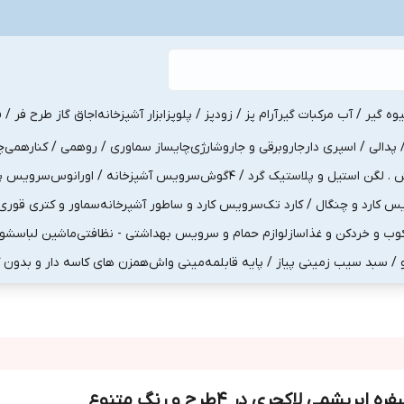
یوه گیر / آب مرکبات گیر
آرام پز / زودپز / پلوپز
ابزار آشپزخانه
اجاق گاز طرح فر / ف
پدالی / اسپری دار
جاروبرقی و جاروشارژی
چایساز سماوری / روهمی / کنارهمی
چ
لگن استیل و پلاستیک گرد / 4گوش
سرویس آشپزخانه / اورانوس
سرویس پذی
کارد و چنگال / کارد تک
سرویس کارد و ساطور آشپرخانه
سماور و کتری قوری
ب و خردکن و غذاساز
لوازم حمام و سرویس بهداشتی - نظافتی
ماشین لباسشو
و / سبد سیب زمینی پیاز / پایه قابلمه
مینی واش
همزن های کاسه دار و بدون 
ره ابریشمی لاکچری در ۴طرح و رنگ متنوع