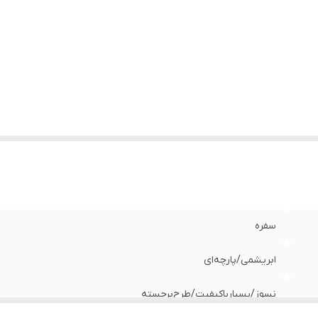
سفره
ابریشمی/پارچه‌ای
نسوز‌/‌بسیار‌باکیفیت/طرح‌برجسته‌