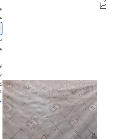
بر
ط
دس
بر
ن
ج
وی
ان
مت
ن
بر