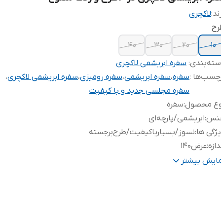
ند:
لاکچری
رح
۴۰
۳۰
۲۰
۱۰
ته‌بندی
:
سفره ابریشمی لاکچری
چسب‌ها :
سفره
،
سفره ابریشمی
،
سفره رومیزی
،
سفره ابریشمی لاکچری
،
سفره مجلسی جدید و با کیفیت
وع محصول
:
سفره
نس
:
ابریشمی/پارچه‌ای
ژگی ها
:
نسوز‌/‌بسیار‌باکیفیت/طرح‌برجسته‌
دازه
:
عرض۱۴۰
ر
:
با‌شما‌مشتری‌عزیز‌می‌باشد.
مایش بیشتر
ند
:
لاکچری