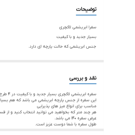
اندازه
توضیحات
متر
سفرا ابریشمی لاکچری
برند
بسیار جدید و با کیفیت
جنس ابریشمی که حالت پارچه ای دارد.
نسوز
طرح روی سفره برجسته می باشد.
در 4طرح
نقد و بررسی
عرض : 140
سفره ابریشمی لاکچری بسیار جدید و با کیفیت در 4 طرح زیبا و جذاب با طراحی برجسته که از بهترین و متنوع ترین طرح ها می باشد.
طول : همان متراژ است که شما مشتری عزیز باید انتخاب 
این سفره از جنس پارچه ابریشمی می باشد که هم بسیا
دوستان عزیز توجه کنید :
مناسب برای انواع میز های پذیرایی
هر چند متر که بخواهید می توانید انتخاب کنید و از قسمت
در سایت ترپ فقط عدد می توان زد.
عرض سفره 140 می باشد.
شما هر چند متر که می‌خواهید هنگام خرید میتوانید با 
طول سفره با شما دوست عزیز است.