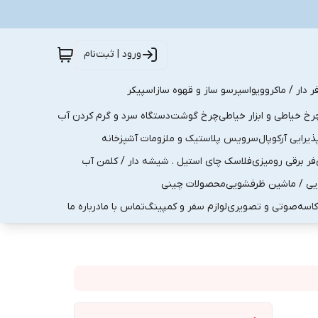
ورود | ثبت‌نام
ر دار / ماکروویو
اسپرسو ساز و قهوه ساز
اسپیکر
رخ خیاطی و ابزار خیاطی
چرخ گوشت
دستگاه سرد و گرم کردن آب
رایی آرکوپال
سرویس پلاستیک و ملزومات آشپزخانه
فر برقی رومیزی
فلاسک چای استیل . شیشه دار / کلمن آب
یی / ماشین ظرفشویی
محصولات چینی
کاسه
صوتی و تصویری
لوازم سفر و کمپینگ
تماس با ما
درباره ما