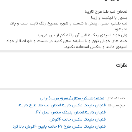
پرطرفدار است.
فنجان لب طلا طرح کارینا
بسیار با کیفیت و زیبا
دوستان عزیز قیمت استثنایی این محصول به خاطر پایین بودن کیفیت یا
لب طلایی اصلی : یعنی با شست و شوی صحیح رنگ ثابت است و پاک
نمیشود.
لب طلایی نیست.
ولی مواد اسیدی رنگ طلایی آن را کم کم از بین می‌برد.
محصول بسیار با کیفیت و جذاب و جدید است.
خانم های خوش ذوق و با سليقه سعی کنید در شست و شو اصلا از مواد
اسیدی مانند وایتکس استفاده نکنید.
فقط در فروشگاه ملیکا (melika-shop.ir)قیمت آن با تخفیف ویژه
چون فنجان ها بسیار شفاف هستند و نیازی به شست و شو با وایتکس
ندارد.
گذاشته شده است.
از طرفی مواد اسیدی مانند وایتکس رنگ طلایی لبه آم را خراب می‌کند و
نظرات
در واقع قیمت قبل است.
جذابیت و زیبایی آن را از بین می‌برد.
دسته‌بندی
:
محصولات کریستال / سرویس پذیرایی
برچسب‌ها :
فنجان بلینک مکس کارینا
،
فنجان لب طلا طرح کارینا
،
فنجان کارینا
،
فنجان بلینک مکس مدل 47
،
فنجان بلینک مکس حالت ۴گوش
،
فنجان بلینک مکس طرح 47 حالت پایین ۴گوش بالا گرد