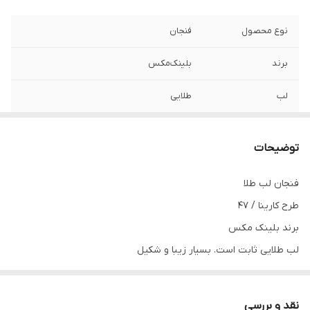
نوع محصول
فنجان‌
برند
بلینک‌مکس
لب
طلایی
طرح
کارینا/۴۷
توضیحات
کیفیت و شفافیت
فوق‌العاده‌عالی
فنجان لب طلا
درصد کریستال
۲۴٪
طرح کارینا / ۴۷
برند بلینک مکس
لب طلایی ثابت است. بسیار زیبا و شکیل
مناسب برای میهمانی و...
طرح کارینا طرحی بسیار زیبا و جذاب که به خاطر سادگی که دارد بسیار
نقد و بررسی