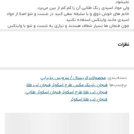
لب طلایی نیست.
نمیشود.
ولی مواد اسیدی رنگ طلایی آن را کم کم از بین می‌برد.
محصول بسیار با کیفیت و جذاب و جدید است.
خانم های خوش ذوق و با سليقه سعی کنید در شست و شو اصلا از مواد
فقط در فروشگاه ملیکا (melika-shop.ir)قیمت آن با تخفیف ویژه
اسیدی مانند وایتکس استفاده نکنید.
چون فنجان ها بسیار شفاف هستند و نیازی به شست و شو با وایتکس
گذاشته شده است.
ندارد.
از طرفی مواد اسیدی مانند وایتکس رنگ طلایی لبه آم را خراب می‌کند و
در واقع قیمت قبل است.
جذابیت و زیبایی آن را از بین می‌برد.
نظرات
دسته‌بندی
:
محصولات کریستال / سرویس پذیرایی
برچسب‌ها :
فنجان بلینک مکس طرح اسکوئر
،
فنجان لب طلا
،
فنجان لب طلا طرح اسکوئر
،
فنجان اسکوئر طلایی
،
فنجان لب طلا اسکوئر