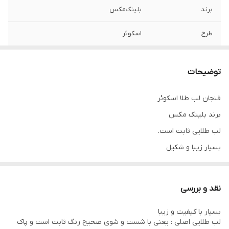
برند
بلینک‌مکس
طرح
اسکوئر
لب
طلایی
توضیحات
جنس
کریستال
فنجان لب طلا اسکوئر
کیفیت
فوق‌العاده‌عالی
برند بلینک مکس
کیفیت طلایی
ثابت‌/‌زیبا
لب طلایی ثابت است.
بسیار زیبا و شکیل
مناسب برای میهمانی و...
طرح اسکوئر طرحی بسیار زیبا و جذاب که به خاطر سادگی که دارد بسیار
نقد و بررسی
پرطرفدار است.
بسیار با کیفیت و زیبا
دوستان عزیز قیمت استثنایی این محصول به خاطر پایین بودن کیفیت یا
لب طلایی اصلی : یعنی با شست و شوی صحیح رنگ ثابت است و پاک