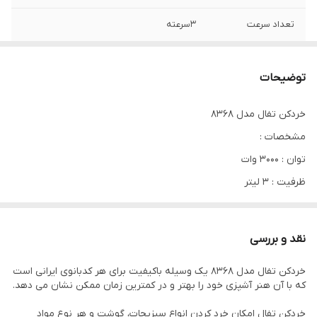
تعداد سرعت
3سرعته
تعداد تیغه
4تیغه
توضیحات
جنس تیغه
استیل ضد زنگ / آهنربا نگیر
خردکن تفال مدل ۸۳۶۸
ظرفیت
3لیتر
مشخصات :
توان
3000وات
توان : ۳۰۰۰ وات
ظرفیت : ۳ لیتر
نوع محصول
خردکن
جنس تیغه : ۴ عدد
جنس ظرف
پیرکس
تیغه از جنس استیل آهنربا نگیر و ضدزنگ
نقد و بررسی
کنترل سرعت : ۳ درجه
برند
تفال
خردکن تفال مدل ۸۳۶۸ یک وسیله باکیفیت برای هر کدبانوی ایرانی است
جنس ظرف : پیرکس مقاوم
که با آن هنر آشپزی خود را بهتر و در کمترین زمان ممکن نشان می دهد.
خردکن تفال امکان خرد کردن انواع سبزیجات، گوشت و هر نوع مواد