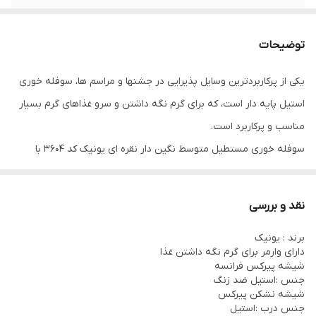
جنس بدنه
استیل ضد زنگ آهنربا نگیر ۱۸/۱۰
توضیحات
شمع
دارد / ۲ عدد
یکی از پرکاربردترین وسایل پذیرایی در جشنها و مراسم ها، سوفله خوری
کد
UN-3606
استیل پایه دار است، که برای گرم نگه داشتن و سرو غذاهای گرم بسیار
مناسب و پرکاربرد است.
سوفله خوری مستطیل متوسط نگین دار نقره ای یونیک کد 3604 با
طراحی زیبا و کیفیت بالا جلوه باشکوهی به میز پذیرایی شما هدیه می
دهد.
نقد و بررسی
این محصول از جنس استیل ضد زنگ است و دارای درب استیل و وارمر
برند : یونیک
جهت گرم نگه داشتن غذا است .
دارای وارمر برای گرم نگه داشتن غذا
زیر این ظرف دو جا شمعی تعبیه شده و گرمای کافی برای گرم نگه داشتن
شیشه پیرکس فرانسه
جنس :استیل ضد زنگ
انواع غذا ها را تامین می کند.
شیشه نشکن پیرکس
بدنه براق و دسته های زیبای این محصول ظاهری بسیار لوکس و
جنس درب :استیل