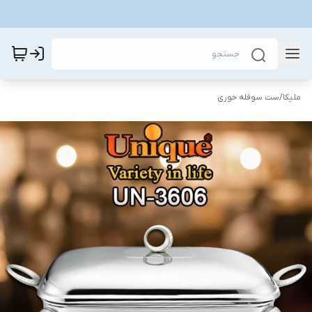
ملیکا
/
ست سوفله خوری