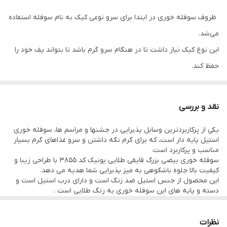
طرح
قایقی طلایی / بیضی
ظروف سوفله خوری در ابتدا برای سرو نوعی کیک به نام سوفله استفاده
نوع محصول
سوفله خوری
می‌شد.
جنس تابه
پیرکس فرانسه
این نوع کیک نیاز داشت تا در هنگام سرو گرم باشد تا بتواند پف خود را
حفظ کند.
به همین دلیل امروزه به ظروفی که دارای وارمر (جای شمع) در زیر غذا
هستند سوفله‌خوری گفته می‌شود.
نقد و بررسی
این ظروف مناسب برای سرو انواع سوپ، آش، خوراک‌هایی از قبیل کباب،
یکی از پرکاربردترین وسایل پذیرایی در جشنها و مراسم ها، سوفله خوری
جوجه، مرغ و ماهی هستند.
استیل پایه دار است، که برای گرم نگه داشتن و سرو غذاهای گرم بسیار
به خصوص در مهمانی‌هایی که نیاز دارید مدتی قبل از حضور مهمانان
مناسب و پرکاربرد است.
سوفله خوری بیضی بزرگ قایقی طلایی یونیک کد 3855 با طراحی زیبا و
در سر میز ظرف ها و غذا ها به طور کامل چیده شوند؛
کیفیت بالا جلوه باشکوهی به میز پذیرایی شما هدیه می دهد.
این وقفه میتواند باعث سرد شدن و به اصطلاح از دهن افتادن غذای شما
این محصول از جنس استیل ضد زنگ است و دارای درب استیل است و
دسته و پایه های این سوفله خوری به رنگ طلایی است .
شود.
با وجود جای مخصوص شمع در زیر سوفله خوری و قرار دادن یک شمع
نظرات