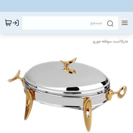
ملیکا
/
ست سوفله خوری