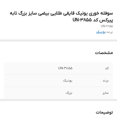
سوفله خوری یونیک قایقی طلایی بیضی سایز بزرگ تابه
پیرکس کد UN-3855
UN-3855
برند:
یونیک
مشخصات
کد
UN-3855
برند
یونیک
سایز
بزرگ
جنس بدنه
استیل ضد زنگ آهنربا نگیر ۱۸/۱۰
توضیحات