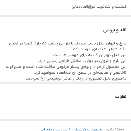
کیفیت و شفافیت فوق‌العاده‌عالی
بسیار زیبا و جدید
قابل شست و شو در ماشین ظرفشویی
نقد و بررسی
لب طلا و ساده هر دو موجود است.
پارچ و لیوان مدل بامبو لب طلا با طراحی خاصی که دارد، قطعا در اولین
لب طلایی ثابت است به شرطی که با مواد اسیدی مانند وایتکس شست
نگاه، شما را شیفته‌ی خود می‌کند.
و شو نشود.
این مدل بهترین گزینه برای مهمانی‌ها است.
این پارچ و لیوان در نهایت سادگی طراحی زیبایی دارد.
این محصول از مواد اولیه‌ی بسیار مرغوبی ساخته شده است و هیچ‌گونه
ناخالصی و ضایعه‌ای در سطح آن مشاهده نخواهید کرد.
به‌همین دلیل تغییری در رنگ و ظاهر نوشیدنی رخ نمی‌دهد.
گاهی به‌دلیل استفاده از محصولات فاقد کیفیت، احساس خوبی در هنگام
نوشیدن شربت ، آب ، نوشابه و سایر نوشیدنی‌ها ندارید.
این کالا با کیفیت قابل‌قبول، قطعا رضایت شما را جلب خواهد کرد.
نظرات
دسته‌بندی
:
محصولات کریستال / سرویس پذیرایی