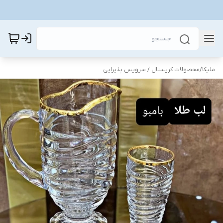
ملیکا
/
محصولات کریستال / سرویس پذیرایی