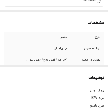
اصالت کالا
مشخصات
طرح
بامبو
نوع محصول
پارچ لیوان
تعداد در جعبه
۷پارچه / ۱عدد پارچ/ ۶عدد لیوان
سایر ویژگی‌ها
ساده و لب طلا هردو موجود است.
توضیحات
کیفیت و شفافیت
فوق‌العاده‌عالی
پارچ لیوان
جنس
کریستال ۲۴٪
برند IGW
برند
IGW
طرح بامبو