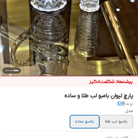
پارچ لیوان بامبو لب طلا و ساده
برند:
IGW
مدل
بامبو لب طلا
بامبو ساده