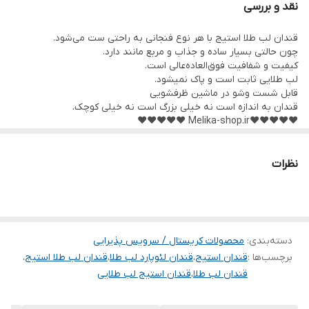
نقد و بررسی
قابل شست و شو در ماشین ظرفشویی
قندان لب طلا استیج با هر نوع فنجانی به راحتی ست می‌شود.
چون حالتی بسیار ساده و جذاب و مربع مانند دارد.
کیفیت و شفافیت فوق‌العاده‌عالی است.
لب طلایی ثابت است و پاک نمیشود.
قابل شست وشو در ماشین ظرفشویی
قندان به اندازه است نه خیلی بزرگ است نه خیلی کوچک.
❤️❤️❤️❤️❤️Melika-shop.ir ❤️❤️❤️❤️❤️
نظرات
دسته‌بندی
:
محصولات کریستال / سرویس پذیرایی
برچسب‌ها :
قندان استیج
،
قندان لئوپارد لب طلا
،
قندان لب طلا استیج
،
قندان لب طلا
،
قندان استیج لب طلایی