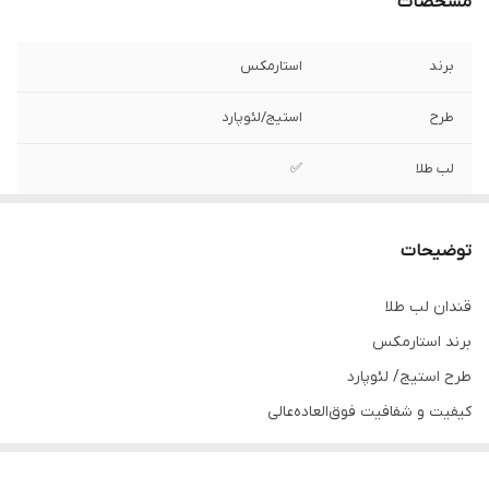
مشخصات
برند
استارمکس
طرح
استیج/لئوپارد
لب طلا
✅️
جنس
کریستال ۲۴٪
توضیحات
نوع محصول
قندان
قندان لب طلا
سایر ویژگی‌ها
کیفیت و شفافیت فوق‌العاده‌عالی/قابل شست
برند استارمکس
و شو در ماشین ظرفشویی
طرح استیج/ لئوپارد
کیفیت و شفافیت فوق‌العاده‌عالی
قیمت بسیار استثنایی
لب طلایی ثابت است و پاک نمیشود.