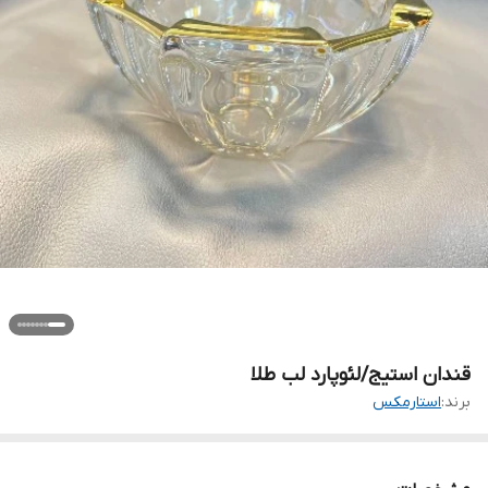
قندان استیج/لئوپارد لب طلا
برند:
استارمکس