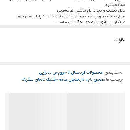
ست میشود.
قابل شست و شو داخل ماشین ظرفشویی
طرح سلتیک طرحی است بسیار جدید که با حالت 3پایه بودن خود
طرفداران زیادی را به خود جذب کرده است.
شما مشتریان عزیز میتوانید این فنجان زیبا و جدید را با قیمتی فوق
العاده استثنایی 240/000 تومان از فروشگاه ملیکا(melika-shop.ir) تهیه
کنید.
نظرات
دسته‌بندی
:
محصولات کریستال / سرویس پذیرایی
برچسب‌ها :
فنجان پایه دار
،
فنجان ساده سلتیک
،
فنجان سلتیک