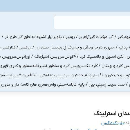
یوه گیر / آب مرکبات گیر
آرام پز / زودپز / پلوپز
ابزار آشپزخانه
اجاق گاز طرح فر / ف
پدالی / اسپری دار
جاروبرقی و جاروشارژی
چایساز سماوری / روهمی / کنارهمی
چ
لگن استیل و پلاستیک گرد / 4گوش
سرویس آشپزخانه / اورانوس
سرویس پذی
کارد و چنگال / کارد تک
سرویس کارد و ساطور آشپرخانه
سماور و کتری قوری
ب و خردکن و غذاساز
لوازم حمام و سرویس بهداشتی - نظافتی
ماشین لباسشو
و / سبد سیب زمینی پیاز / پایه قابلمه
مینی واش
همزن های کاسه دار و بدون 
ندان استرلینگ
ند:
بلینک‌مکس