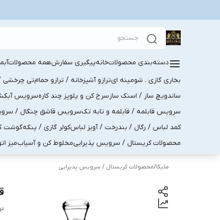
دسته‌بندی محصولات
خانه
پیگیری سفارش
همه محصولات
آبم
بخاری گازی . شومینه ای
ترازو آشپزخانه / ترازو حمام
تی چرخشی / 
ساندویچ ساز / اسنک ساز
سرخ کن و پلوپز چند کاره
سرویس آبکش . 
سرویس قابلمه / قابلمه و تابه تک
سرویس قاشق چنگال / سرویس 
کمد لباس / رگال / بندرخت / آویز لباس
کولر گازی / پنکه
گوشت کو
محصولات کریستال / سرویس پذیرایی
مخلوط کن و آسیاب
میز ات
ملیکا
/
محصولات کریستال / سرویس پذیرایی
ق
بر