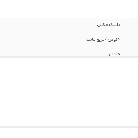
بلینک مکس
۴گوش /مربع مانند
قندان
۲۴٪
استرلینگ
فوق العاده عالی