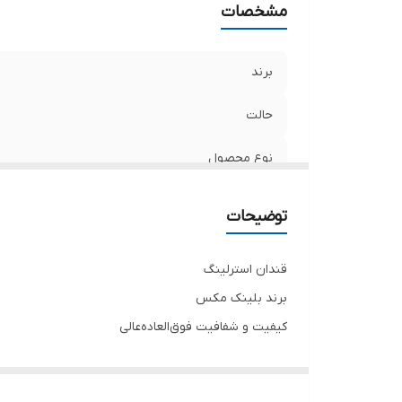
مشخصات
برند
حالت
نوع محصول
درصد کریستال
توضیحات
طرح
قندان استرلینگ
کیفیت و شفافیت
برند بلینک مکس
کیفیت و شفافیت فوق‌العاده‌عالی
کریستال ۲۴٪
بسیار زیبا و جدید