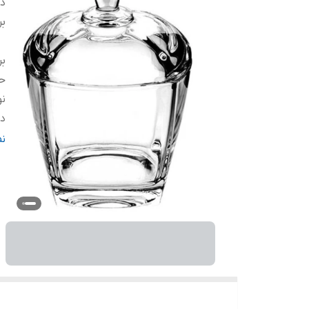
دس
بر
بر
ح
ن
در
ط
ن
ک