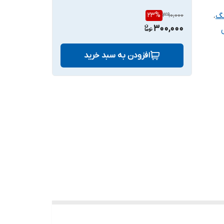
23
%
390,000
نگ
،
300,000
افزودن به سبد خرید