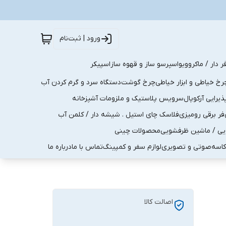
ورود | ثبت‌نام
ر دار / ماکروویو
اسپرسو ساز و قهوه ساز
اسپیکر
رخ خیاطی و ابزار خیاطی
چرخ گوشت
دستگاه سرد و گرم کردن آب
رایی آرکوپال
سرویس پلاستیک و ملزومات آشپزخانه
فر برقی رومیزی
فلاسک چای استیل . شیشه دار / کلمن آب
یی / ماشین ظرفشویی
محصولات چینی
کاسه
صوتی و تصویری
لوازم سفر و کمپینگ
تماس با ما
درباره ما
اصالت کالا