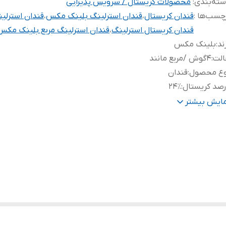
ته‌بندی
:
محصولات کریستال / سرویس پذیرایی
چسب‌ها :
قندان کریستال
،
قندان استرلینگ بلینک مکس
،
قندان استرلی
قندان کریستال استرلینگ
،
قندان استرلینگ مربع بلینک مکس
ند
:
بلینک مکس
الت
:
۴گوش /مربع مانند
وع محصول
:
قندان
صد کریستال
:
۲۴٪
رح
:
استرلینگ
مایش بیشتر
یفیت و شفافیت
:
فوق العاده عالی