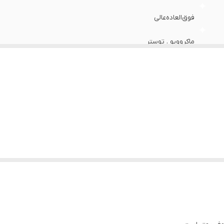
فوق‌العاده‌عالی
ماکروویو . توستر
۲۶ پارچه / ۶نفره
پلوخوری / خورشت خوری / میوه خوری / پیاله ماست / دیس / کاسه
آرکوپال
ماشین ظرفشویی
سرویس غذاخوری آرکوپال ۲۶پارچه
مربع