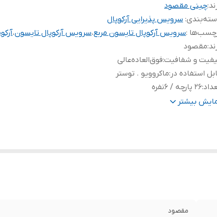
ند:
چینی مقصود
ته‌بندی
:
سرویس پذیرایی آرکوپال
چسب‌ها :
سرویس آرکوپال تایسون مربع
،
سرویس آرکوپال تایسون
،
آرکو
ند
:
مقصود
یفیت و شفافیت
:
فوق‌العاده‌عالی
بل استفاده در
:
ماکروویو . توستر
داد
:
۲۶ پارچه / ۶نفره
رای
:
پلوخوری / خورشت خوری / میوه خوری / پیاله ماست / دیس / کاس
مایش بیشتر
نس
:
آرکوپال
ابل شست و شو در
:
ماشین ظرفشویی
وع محصول
:
سرویس غذاخوری آرکوپال ۲۶پارچه
الب
:
مربع
مقصود