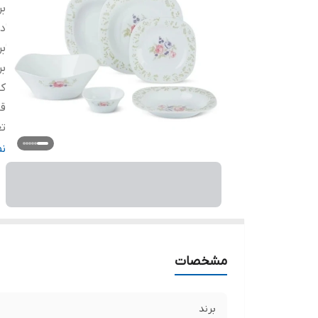
بر
دس
بر
بر
ک
قا
تع
دا
ن
ج
ق
ن
ق
مشخصات
برند