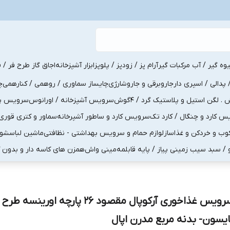
یوه گیر / آب مرکبات گیر
آرام پز / زودپز / پلوپز
ابزار آشپزخانه
اجاق گاز طرح فر / ف
پدالی / اسپری دار
جاروبرقی و جاروشارژی
چایساز سماوری / روهمی / کنارهمی
چ
لگن استیل و پلاستیک گرد / 4گوش
سرویس آشپزخانه / اورانوس
سرویس پذی
کارد و چنگال / کارد تک
سرویس کارد و ساطور آشپرخانه
سماور و کتری قوری
ب و خردکن و غذاساز
لوازم حمام و سرویس بهداشتی - نظافتی
ماشین لباسشو
و / سبد سیب زمینی پیاز / پایه قابلمه
مینی واش
همزن های کاسه دار و بدون 
سرویس غذاخوری آرکوپال مقصود 26 پارچه اورینسه طرح
ایسون- بدنه مربع مدرن اپال