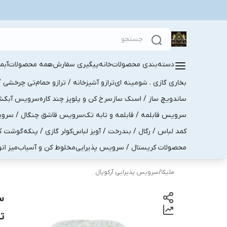
دسته‌بندی محصولات
خانه
پیگیری سفارش
همه محصولات
آبم
بخاری گازی . شومینه ای
ترازو آشپزخانه / ترازو حمام
تی چرخشی / 
ساندویچ ساز / اسنک ساز
سرخ کن و پلوپز چند کاره
سرویس آبکش . 
سرویس قابلمه / قابلمه و تابه تک
سرویس قاشق چنگال / سرویس 
کمد لباس / رگال / بندرخت / آویز لباس
کولر گازی / پنکه
گوشت کو
محصولات کریستال / سرویس پذیرایی
مخلوط کن و آسیاب
میز ات
ملیکا
/
سرویس پذیرایی آرکوپال
ت