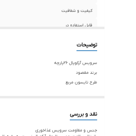
کیفیت و شفافیت
قابل استفاده در
تعداد
توضیحات
دارای
سرویس آرکوپال 26پارچه
جنس
برند مقصود
طرح تایسون مربع
قابل شست و شو در
دارای :
نوع محصول
پلوخوری 6عدد
خورشت خوری 6عدد
قالب
نقد و بررسی
میوه خوری 6عدد
جنس و مقاومت سرویس غذاخوری
کاسه ماست 6عدد