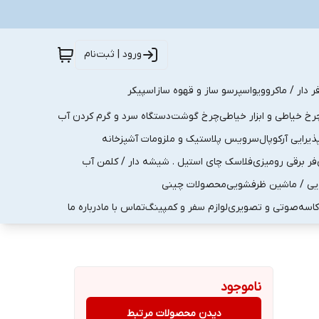
ورود | ثبت‌نام
ر دار / ماکروویو
اسپرسو ساز و قهوه ساز
اسپیکر
رخ خیاطی و ابزار خیاطی
چرخ گوشت
دستگاه سرد و گرم کردن آب
رایی آرکوپال
سرویس پلاستیک و ملزومات آشپزخانه
فر برقی رومیزی
فلاسک چای استیل . شیشه دار / کلمن آب
یی / ماشین ظرفشویی
محصولات چینی
کاسه
صوتی و تصویری
لوازم سفر و کمپینگ
تماس با ما
درباره ما
ناموجود
دیدن محصولات مرتبط