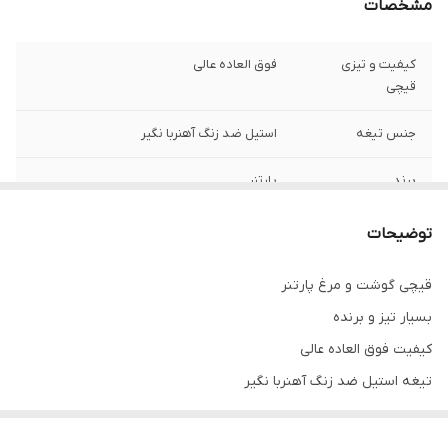
مشخصات
کیفیت و تیزی
فوق العاده عالی
قیچی
جنس تیغه
استیل ضد زنگ آهنربا نگیر
برند
پارتنر
مناسب برای
گوشت و مرغ و...
توضیحات
جنس دسته
پلاستیک فشرده
قیچی گوشت و مرغ پارتنر
بسیار تیز و برنده
نوع محصول
قیچی آشپزخانه
کیفیت فوق العاده عالی
رنگ
رنگ مورد نظر را در قسمت توضیحات ثبت کنید
تیغه استیل ضد زنگ آهنربا نگیر