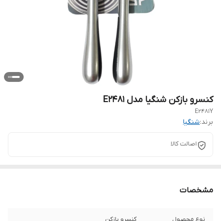
کنسرو بازکن شنگیا مدل E2481
E2481Y
برند:
شنگیا
اصالت کالا
مشخصات
نوع محصول
کنسرو بازکن