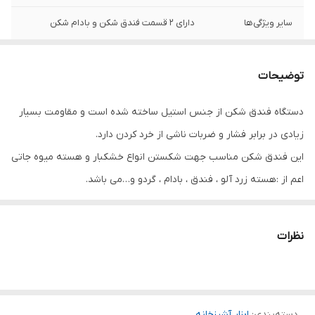
سایر ویژگی‌ها
دارای ۲ قسمت فندق شکن و بادام شکن
نوع محصول
فندق شکن
توضیحات
برند
ویکتوریا
دستگاه فندق شکن از جنس استیل ساخته شده است و مقاومت بسیار
زیادی در برابر فشار و ضربات ناشی از خرد کردن دارد.
این فندق شکن مناسب جهت شکستن انواع خشکبار و هسته میوه جاتی
اعم از :هسته زرد آلو ، فندق ، بادام ، گردو و…می باشد.
از این گیره هسته شکن در منزل برای مصرف روزانه و در کافی شاپ ها
برای تهیه مواد اولیه معجون (گردو ،پسته ، بادام )نیز استفاده میگردد.
نظرات
مکانیزم گردو شکن به گونه ای می باشد که شما می توانید با قرار دادن
گردو یا بادام در بین محل ویژه انبر دستگاه و فشار به دسته این بادام
شکن خانگی به راحتی و در کمترین زمان ممکن آن ها را خرد کرده و مغز
دسته‌بندی
را جدا نمایید.
:
ابزار آشپزخانه