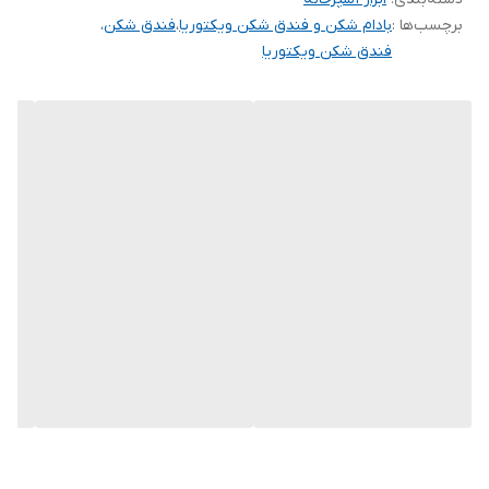
برچسب‌ها :
بادام شکن و فندق شکن ویکتوریا
،
فندق شکن
،
دستگاه بادام و گردو شکن جزء ابزار پر کاربرد در منزل می باشد
فندق شکن ویکتوریا
محصولات برند بسیار معتبر shengys میباشد که تمامی محصولات این
شرکت بسیار عالی و با کیفیت هستند