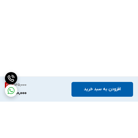
525,000
21
%
افزودن به سبد خرید
410,000