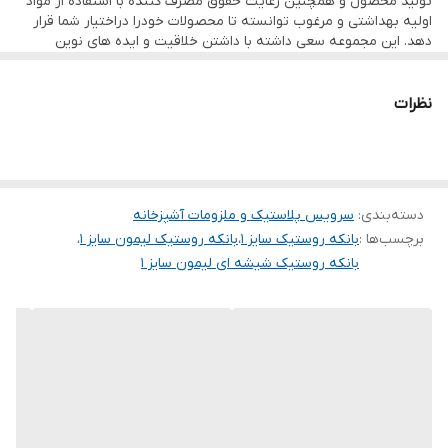
تولید محصول و همچنین رعایت حقوق مصرف کننده با استفاده از مواد
اولیه بهداشتی و مرغوب توانسته تا محصولات خودرا دراختیار شما قرار
دهد. این مجموعه سعی داشته با داشتن خلاقیت و ایده های نوین
درسطح طراحی روز دنیا و به کارگیری رنگ های متنوع و اهمیت کیفیت و
دوام کالا راحتی و زیبایی را به خانه های شما هدیه کند. که این توانایی با
استفاده ازنیروهای متخصص و با تجربه در بخش های طراحی
نظرات
محصول،قالبسازی،تولیدو بخش کنترل کیفیت صورت گرفته و توانسته با
دراختیار گذاشتن محصولات خود درتمام سطح کشور و حتی صادرات به
موفقیت برسد.
دسته‌بندی
:
سرویس پلاستیک و ملزومات آشپزخانه
برچسب‌ها :
بانکه روستیک سایز ۱
،
بانکه روستیک لیمون سایز ۱
،
بانکه روستیک شیشه ای لیمون سایز ۱