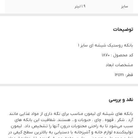
سایز
۱.۹ لیتر
جنس درب
اکرولیک نشکن
توضیحات
نوع محصول
بانکه روستیک سایز ۱
بانکه روستیک شیشه ای سایز 1
برند
لیمون
کد محصول : 1870
مشخصات ابعاد
قطر: 12cm
ارتفاع: 26cm
حجم 1.9 لیتر
نقد و بررسی
بانکه های شیشه ای لیمون مناسب برای نگه داری از مواد غذایی مانند
آرد . شکر . قهوه . چای . حبوبات و... هستند. شفافیت این بانکه های
سبب می‌شود تا به راحتی محتویات درون آنها را تشخیص داد. لیمون
تولیدکننده لوازم خانه و آشپزخانه با دستیابی به بالاترین سطح کیفی در