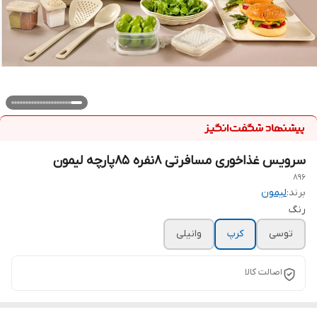
سرویس غذاخوری مسافرتی 8نفره 85پارچه لیمون
896
برند:
لیمون
رنگ
توسی
کرپ
وانیلی
اصالت کالا