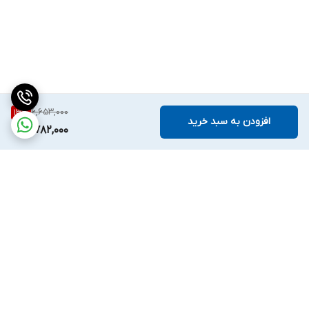
6,653,000
13
%
افزودن به سبد خرید
5,782,000
برگشت به بالا