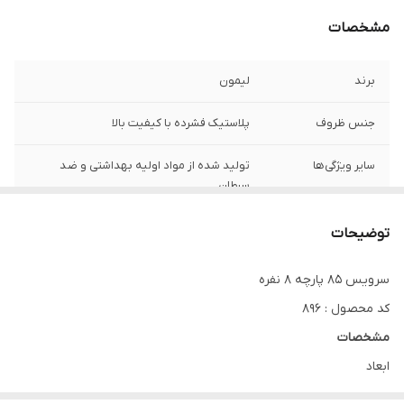
مشخصات
برند
لیمون
جنس ظروف
پلاستیک فشرده با کیفیت بالا
سایر ویژگی‌ها
تولید شده از مواد اولیه بهداشتی و ضد
سرطان
نوع محصول
سرویس غذاخوری مسافرتی 85پارچه 8 نفره
توضیحات
دارای
پلو.خورشت.پیش
سرویس 85 پارچه 8 نفره
دستی.پیاله.لیوان.قاشق.چنگال.کارد.ظرف قند
کد محصول : 896
و....سبد سبزی.آبلیموخوری شیشه
ای.رنده.کفگیر.ملاقه.دیس.ظرف برای جابه
مشخصات
جایی آسان تر
ابعاد
عرض: 25cm