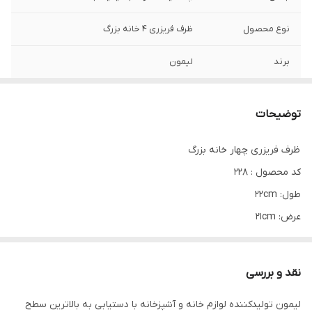
نوع محصول
ظرف فریزری ۴ خانه بزرگ
برند
لیمون
قابل استفاده در
ماکروویو . فریزر
توضیحات
مناسب برای
نگهداری مواد غذایی
ظرف فریزری چهار خانه بزرگ
سایر ویژگی‌ها
تولید شده با مواد اولیه بهداشتی و ضد
کد محصول : 228
سرطان
طول: 22cm
عرض: 21cm
ارتفاع: 4.5cm
توضیحات محصول :
نقد و بررسی
با استفاده از این محصول بجای کیسه فریزر ، به حفظ محیط زیست خود
لیمون تولیدکننده لوازم خانه و آشپزخانه با دستیابی به بالاترین سطح
کمک کنید