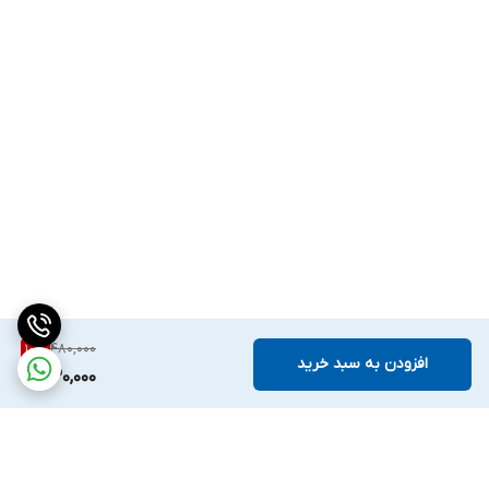
480,000
10
%
افزودن به سبد خرید
430,000