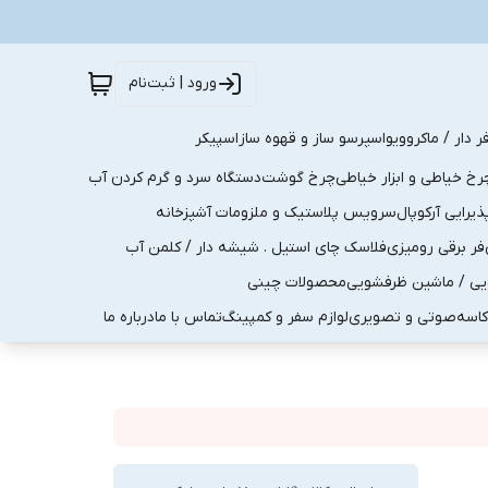
ورود | ثبت‌نام
ر دار / ماکروویو
اسپرسو ساز و قهوه ساز
اسپیکر
رخ خیاطی و ابزار خیاطی
چرخ گوشت
دستگاه سرد و گرم کردن آب
رایی آرکوپال
سرویس پلاستیک و ملزومات آشپزخانه
فر برقی رومیزی
فلاسک چای استیل . شیشه دار / کلمن آب
یی / ماشین ظرفشویی
محصولات چینی
کاسه
صوتی و تصویری
لوازم سفر و کمپینگ
تماس با ما
درباره ما