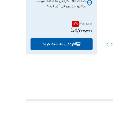
اصالت کالا - گارانتی 18 ماهه شرکت
پیشرو سورین فن آور فرتاک
10
%
13,000,000
11,700,000
افزودن به سبد خرید
اره
،