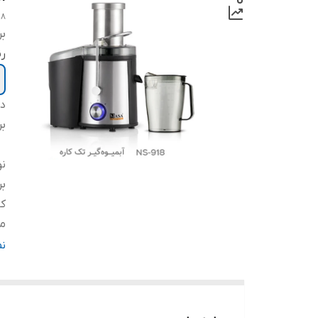
18
بر
ر
دس
بر
ن
بر
کا
م
ف
ن
ول
مش
عم