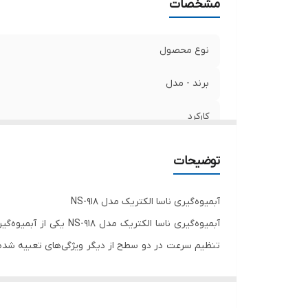
مشخصات
فی
ج
چر
نوع محصول
اه
م
برند - مدل
قا
کارکرد
اه
تر
محدوده توان مصرفی
سا
توضیحات
فرکانس
آبمیوه‌گیری ناسا الکتریک مدل
NS-918
ولتاژ برق ورودی
تنظیم سرعت در دو سطح از دیگر ویژگی‌های تعبیه شده 
مشخصات پارچ آبمیوه گیر
عملکرد پالس
که به لطف آن خبری از خراب شدن دستگاه نیست، چرا که 