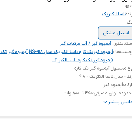
NS-9
ند:
ناسا الکتریک
نگ
استیل مشکی
ته‌بندی
:
آبمیوه گیر / آب مرکبات گیر
چسب‌ها :
آبمیوه گیرتک کاره ناسا الکتریک مدل NS-918
،
آبمیوه گیر تک ک
آبمیوه گیر تک کاره ناسا الکتریک
وع محصول
:
آبمیوه گیر تک کاره
ند - مدل
:
ناسا الکتریک - 918
رکرد
:
آبمیوه گیر
حدوده توان مصرفی
:
450 تا 800 وات
رکانس
:
50/60HZ
مایش بیشتر
تاژ برق ورودی
:
220-240V
خصات پارچ آبمیوه گیر
:
✔ - 1.1 لیتر - پلاستیک
لکرد پالس
:
✔