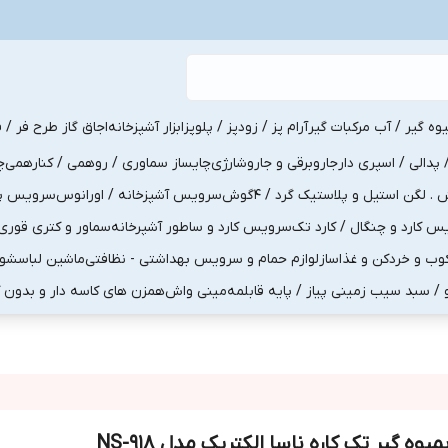
یوه گیر / آب مرکبات گیر
آرام پز / زودپز / پلوپز
ابزار آشپزخانه
اجاق گاز طرح فر / ف
پدالی / اسپری دار
جاروبرقی و جاروشارژی
چایساز سماوری / روهمی / کنارهمی
چ
لگن استیل و پلاستیک گرد / 4گوش
سرویس آشپزخانه / اورانوس
سرویس پذی
کارد و چنگال / کارد تک
سرویس کارد و ساطور آشپرخانه
سماور و کتری قوری
ب و خردکن و غذاساز
لوازم حمام و سرویس بهداشتی - نظافتی
ماشین لباسشو
و / سبد سیب زمینی پیاز / پایه قابلمه
مینی واش
همزن های کاسه دار و بدون 
میوه گیر تک کاره ناسا الکتریک مدل NS-918