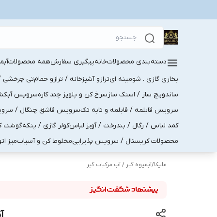
دسته‌بندی محصولات
خانه
پیگیری سفارش
همه محصولات
آبم
بخاری گازی . شومینه ای
ترازو آشپزخانه / ترازو حمام
تی چرخشی / 
ساندویچ ساز / اسنک ساز
سرخ کن و پلوپز چند کاره
سرویس آبکش . 
سرویس قابلمه / قابلمه و تابه تک
سرویس قاشق چنگال / سرویس 
کمد لباس / رگال / بندرخت / آویز لباس
کولر گازی / پنکه
گوشت کو
محصولات کریستال / سرویس پذیرایی
مخلوط کن و آسیاب
میز ات
ملیکا
/
آبمیوه گیر / آب مرکبات گیر
آب