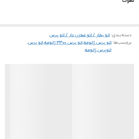
نظرات
دسته‌بندی
:
اتو بخار / اتو مخزن دار / اتو پرس
برچسب‌ها :
اتو پرس ژانومه
،
اتو پرس 3300 ژانومه
،
اتو پرس
،
اتوپرس ژانومه