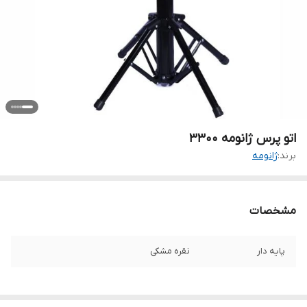
اتو پرس ژانومه 3300
برند:
ژانومه
مشخصات
پایه دار
نقره مشکی