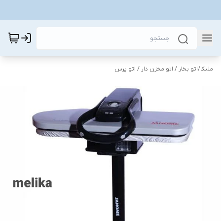
ملیکا
/
اتو بخار / اتو مخزن دار / اتو پرس