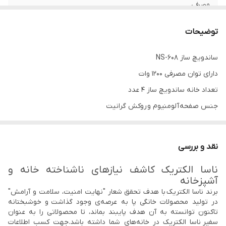
مصرفی
ولتاژ برق ورودی
220-240V
توضیحات
فرکانس
50/60HZ
ساندویچ ساز NS-608
دارای توان مصرفی 1200 وات
جنس صفحه
آلومینیوم با روکش گرانیت
تعداد خانه ساندویچ ساز 4 عدد
صفحات جداشونده
✔
جنس صفحه آلومنیوم و روکش گرانیت
دارای دو صفحه گریل و ساندویچ ساز
قفل ایمنی
✔
جنس بدنه از پلاستیک با کیفیت ABS
نقد و بررسی
قابلیت شست و شو
✔
در ماشین ظرفشویی
ناسا الکتریک کاشف نیازهای ناشناخته خانه و
ساندویچ ساز ناسا الکتریک
NS-608
آشپزخانه
تعداد خانه
4 خانه
ساندویچ ساز
ناسا الکتریک NS-608 از جدیدترین و پیشرفته‌ترین
برند ناسا الکتریک با هدف تحقق شعار "نهایت امنیت، سلامت و آرامش"
در تولید محصولات خانگی پا به عرصه‌ی وجود گذاشت و خوشبختانه
ساندویچ سازهای ناسا الکتریک است، که برای تهیه انواع ساندویچ و
قطعه قفل شونده
✔
تاکنون توانسته به آن هدف پایبند بماند، تا محصولاتی را به عنوان
روی درب
اسنک و گریل کردن گوشت و مرغ و ... به کار می‌رود. این دستگاه مصرف
سفیر ناسا الکتریک در خانه‌های شما داشته باشد.جهت کسب اطلاعات