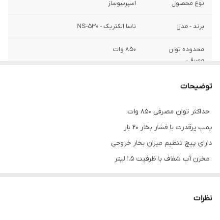
نوع محصول
اسپرسوساز
برند - مدل
ناسا الکتریک - NS-530
محدوده توان
۸۵۰ وات
مصرفی
فرکانس
۵۰hz
توضیحات
خاموش شدن
✅️
حداکثر توان مصرفی 850 وات
خودکار
پمپ پرقدرت با فشار بخار ۲۰ بار
سیستم ضد چکه
✅️
دارای پیچ تنظیم میزان بخار خروجی
مخزن آب شفاف با ظرفیت 1.5 لیتر
قابلیت گرم
✅️
نگهدارنده
مجهز به سینی چکه‌گیر با نشانگر سطح آب
دارای نمایشگر عقربه‌ای درجه حرارت در حین کار
حفاظت در برابر
✅️
نظرات
مجهز به نازل تولید بخار برای تهیه کف شیر، کاپوچینو، لاته و ...
نوسانات برق