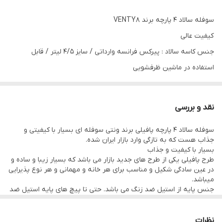
سایر توضیحات
محصول به طور کامل وارداتی است. پایه و
سوفله سالاد ۴ پارچه برند VENTY8
درب استیل آهنربا نگیر / کاسه پیرکس فرانسه /
کیفیت عالی
قاشق ها استیل ضد زنگ آهنربا نگیر / با کیفیتی
فوق العاده عالی
جنس کاسه سالاد : پیرکس فرانسه وارداتی / سایز ۴/۵ لیتر / قابل
استفاده در ماشین ظرفشویی
جنس پایه سوفله : استیل ضد زنگ
جنس قاشق ها : استیل ضد زنگ / دسته از جنس پایه هست.
نقد و بررسی
محصول به طور کامل وارداتی هست حتی تا پیچ های پایه ضد زنگ
سوفله سالاد ۴ پارچه پافیلی برند ونتی سوفله ای بسیار با کیفیتی و
هستند.
جذاب هست که به تازگی وارد بازار ایران شده.
بسیار با کیفیت و جذاب
طرح پافیلی یکی از طرح های جدید بازار می باشد که بسیار زیبا و ساده و
در عین سادگی شکیل و مناسب برای هر خانه و مهمانی و هر نوع پذیرایی
میباشد.
جنس پایه از استیل ضد زنگ می باشد. حتی تا پیچ های پایه استیل ضد
زنگ می باشد.
جنس کاسه پیرکس فرانسه است. سایز ۴/۵ لیتر
جنس قاشق ها از استیل ضد زنگ است.
نظرات