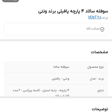
سوفله سالاد ۴ پارچه پافیلی برند ونتی
برند:
VENTY8
اصالت کالا
مشخصات
نوع محصول
سوفله سالاد
برند - مدل
ونتی - پافیلی
دارای
۴ پارچه - پایه استیل - کاسه پیرکس - ۲ عدد
قاشق سالاد
کیفیت
فوق العاده عالی
توضیحات