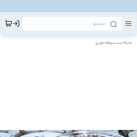
ملیکا
/
ست سوفله خوری