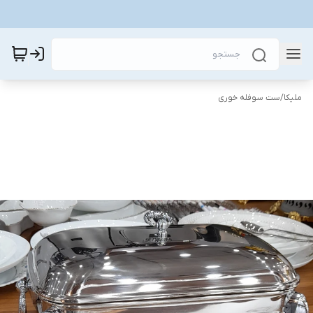
ملیکا
/
ست سوفله خوری