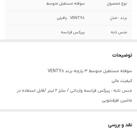
نوع محصول
سوفله مستطیل متوسط
برند - مدل
VENTY8 . پافیلی
جنس تابه
پیرکس فرانسه
جنس پایه
استیل ضد زنگ آهنربا نگیر
توضیحات
سوفله مستطیل متوسط ۳ پارچه برند VENTY8
کیفیت عالی
جنس تابه : پیرکس فرانسه وارداتی / سایز ۲ لیتر /قابل استفاده در
ماشین ظرفشویی
جنس پایه سوفله : استیل ضد زنگ
جنس دسته ها : استیل ضد زنگ . دسته ها حالت چرخشی دارند
نقد و بررسی
محصول به طور کامل وارداتی هست حتی تا پیچ های پایه ضد زنگ