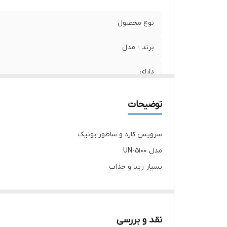
نوع محصول
برند - مدل
دارای
جنس تیغه
توضیحات
سرویس کارد و ساطور یونیک
مدل UN-5100
بسیار زیبا و جذاب
پایه حالت گردان دارد و از پلاستیک نشکن ABS ساخته شده است.
جنس تیغه ها از استیل ضد زنگ است و فوق‌العاده‌عالی 
تیغه متصل به دسته است.
نقد و بررسی