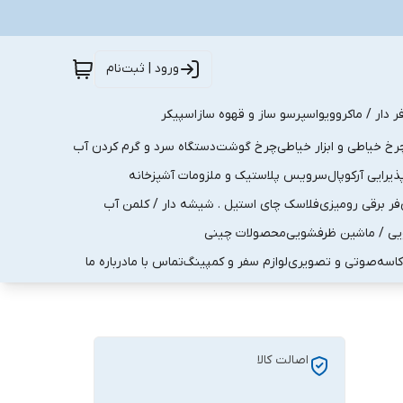
ورود | ثبت‌نام
ر دار / ماکروویو
اسپرسو ساز و قهوه ساز
اسپیکر
رخ خیاطی و ابزار خیاطی
چرخ گوشت
دستگاه سرد و گرم کردن آب
رایی آرکوپال
سرویس پلاستیک و ملزومات آشپزخانه
فر برقی رومیزی
فلاسک چای استیل . شیشه دار / کلمن آب
یی / ماشین ظرفشویی
محصولات چینی
کاسه
صوتی و تصویری
لوازم سفر و کمپینگ
تماس با ما
درباره ما
اصالت کالا