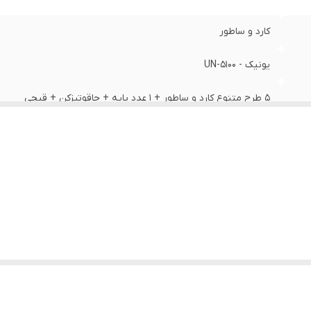
کارد و ساطور
یونیک - UN-5100
۵ طرح متنوع کارد و ساطور + ۱ عدد پایه + چاقوتیزکن + قیچی
استیل ضد زنگ که متصل است به دسته و یک تکه است / فوق العاد
تیز هستند.