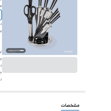
ط
دس
بر
ن
بر
دا
ج
ت
مشخصات