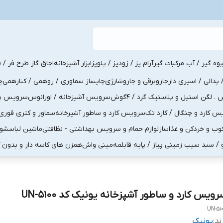
یوه گیر / آب مرکبات گیر
آرام پز / زودپز / پلوپز
ابزار آشپزخانه
اجاق گاز طرح فر / ف
پدالی / اسپری دار
جاروبرقی و جاروشارژی
چایساز سماوری / روهمی / کنارهمی
چ
لگن استیل و پلاستیک گرد / 4گوش
سرویس آشپزخانه / اورانوس
سرویس پذی
کارد و چنگال / کارد تک
سرویس کارد و ساطور آشپرخانه
سماور و کتری قوری
ب و خردکن و غذاساز
لوازم حمام و سرویس بهداشتی - نظافتی
ماشین لباسشو
و / سبد سیب زمینی پیاز / پایه قابلمه
مینی واش
همزن های کاسه دار و بدون 
ویس کارد و ساطور آشپزخانه یونیک کد UN-5100
UN-51
ند:
یونیک