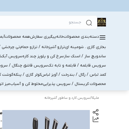
دسته‌بندی محصولات
خانه
پیگیری سفارش
همه محصولات
آبم
بخاری گازی . شومینه ای
ترازو آشپزخانه / ترازو حمام
تی چرخشی / 
ساندویچ ساز / اسنک ساز
سرخ کن و پلوپز چند کاره
سرویس آبکش . 
سرویس قابلمه / قابلمه و تابه تک
سرویس قاشق چنگال / سرویس 
کمد لباس / رگال / بندرخت / آویز لباس
کولر گازی / پنکه
گوشت کو
محصولات کریستال / سرویس پذیرایی
مخلوط کن و آسیاب
میز ات
ملیکا
/
سرویس کارد و ساطور آشپرخانه
سر
00
بر