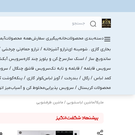
دسته‌بندی محصولات
خانه
پیگیری سفارش
همه محصولات
آبم
بخاری گازی . شومینه ای
ترازو آشپزخانه / ترازو حمام
تی چرخشی / 
ساندویچ ساز / اسنک ساز
سرخ کن و پلوپز چند کاره
سرویس آبکش . 
سرویس قابلمه / قابلمه و تابه تک
سرویس قاشق چنگال / سرویس 
کمد لباس / رگال / بندرخت / آویز لباس
کولر گازی / پنکه
گوشت کو
محصولات کریستال / سرویس پذیرایی
مخلوط کن و آسیاب
میز ات
ملیکا
/
ماشین لباسشویی / ماشین ظرفشویی
ما