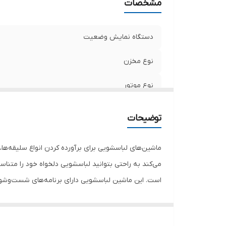
مشخصات
م
پش
ح
دستگاه نمایش وضعیت
می
ش
نوع مخزن
ار
نوع موتور
ع
په
سرعت چرخش موتور
اب
توضیحات
ام
ظرفیت دیگ
ماشین‌های لباسشویی برای برآورده کردن انواع سلیقه‌ها
اندازه دهانه در
است. این ماشین لباسشویی دارای برنامه‌های شست‌وش
زاویه باز شدن در
جهت بازشدن در
ماشین لباسشویی مدل 7412