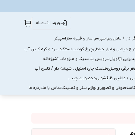
ورود | ثبت‌نام
ر دار / ماکروویو
اسپرسو ساز و قهوه ساز
اسپیکر
رخ خیاطی و ابزار خیاطی
چرخ گوشت
دستگاه سرد و گرم کردن آب
رایی آرکوپال
سرویس پلاستیک و ملزومات آشپزخانه
فر برقی رومیزی
فلاسک چای استیل . شیشه دار / کلمن آب
یی / ماشین ظرفشویی
محصولات چینی
کاسه
صوتی و تصویری
لوازم سفر و کمپینگ
تماس با ما
درباره ما