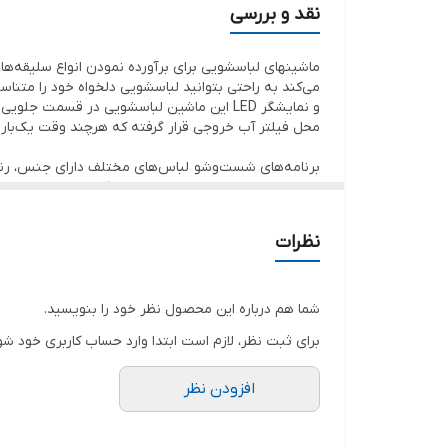
A+++ قرار بگیرد.
میزان صدای آبکشی
نقد و بررسی
پشتیبانی از برنامه‌ها و حالت‌های خاص
میزان صدا
و نمایشگر LED این ماشین لباسشویی در قسمت
محل فیلتر آب خروجی قرار گرفته که هرچند وقت یک‌بار نیاز
شناسه
ارتفاع
برنامه شست‌وشو انتخاب می‌شود، دمای آب، زمان شست
شست‌وشو و نوع لباس های شما به صورت اتوماتیک تنظیم 
نظرات
مصرف انرژی مصرف انرژی فاکتور مهم و تعیین‌کننده‌ا
عمق
پهنا
شما هم درباره این محصول نظر خود را بنویسید.
برای ثبت نظر، لازم است ابتدا وارد حساب کاربری خود شو
ابعاد
کیلوگرم این است که از آن می‌توان برای شست‌وشوی مقد
کمتر. به این صورت میزان مصرف آب، انرژی و حتی مواد شوی
افزودن نظر
امکانات