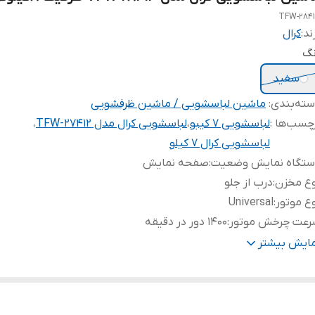
TFW-284
ند:
کرال
نگ
سفید
ته‌بندی
:
ماشین لباسشویی / ماشین ظرفشویی
چسب‌ها :
لباسشویی ۷ کیبو
،
لباسشویی کرال مدل TFW-27412
،
لباسشویی کرال ۷ کیلو
ستگاه نمایش وضعیت
:
صفحه نمایش
وع مخزن
:
درب از جلو
ع موتور
:
Universal
رعت چرخش موتور
:
1400 دور در دقیقه
رفیت دیگ
:
8 کیلوگرم
مایش بیشتر
دازه دهانه در
:
310
ویه باز شدن در
:
180
هت بازشدن در
:
به سمت چپ