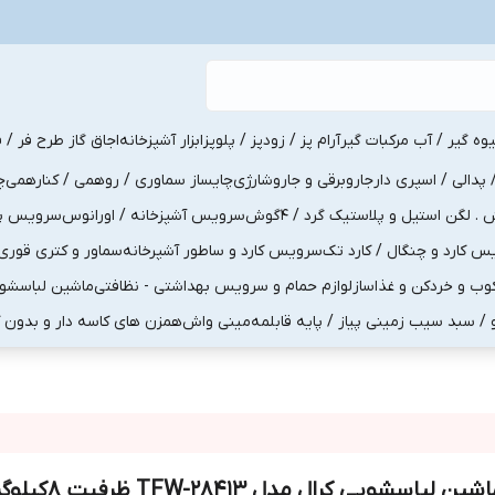
یوه گیر / آب مرکبات گیر
آرام پز / زودپز / پلوپز
ابزار آشپزخانه
اجاق گاز طرح فر / ف
پدالی / اسپری دار
جاروبرقی و جاروشارژی
چایساز سماوری / روهمی / کنارهمی
چ
لگن استیل و پلاستیک گرد / 4گوش
سرویس آشپزخانه / اورانوس
سرویس پذی
کارد و چنگال / کارد تک
سرویس کارد و ساطور آشپرخانه
سماور و کتری قوری
ب و خردکن و غذاساز
لوازم حمام و سرویس بهداشتی - نظافتی
ماشین لباسشو
و / سبد سیب زمینی پیاز / پایه قابلمه
مینی واش
همزن های کاسه دار و بدون 
شین لباسشویی کرال مدل TFW-28413 ظرفیت 8کیلوگرم