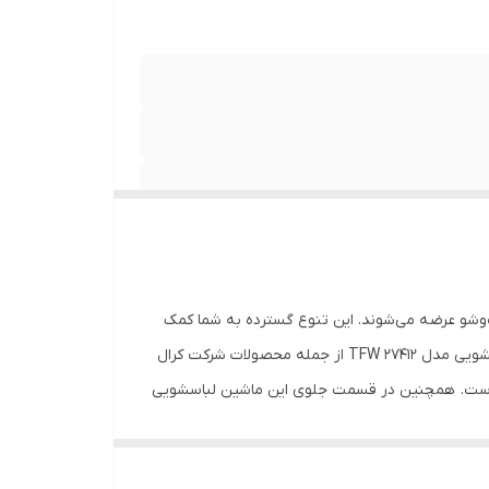
صرفه‌جویی (ECO) , آبکشی + چرخش , لباس بچه (Baby
ست‌وشو عرضه می‌شوند. این تنوع گسترده به شما کمک
می‌کند به راحتی بتوانید لباسشویی دلخواه خود را متناسب با سلیقه شخصی و دکوراسیون آشپزخانه خود، خریداری نمایید. ماشین لباسشویی مدل TFW 27412 از جمله محصولات شرکت کرال
ب است. همچنین در قسمت جلوی این ماشین لباسشویی
یک LCD وجود دارد که از طریق آن برنامه‌ها و آپشن‌های مورد استفاده، نمایش داده می‌شود. ظرفیت دیگ این محصول 7 کیلوگرم است و از یک موتور با کارکرد 1400 دور در دقیقه بهره می‌برد.
‌دهنده مصرف بسیار پایین آن است و توانسته است در گروه