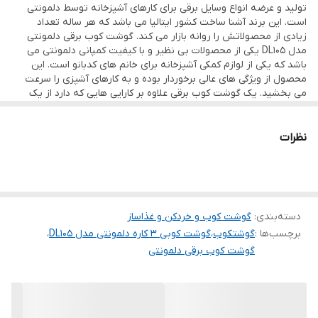
تولید و عرضه انواع وسایل برقی برای کارهای آشپزخانه توسط دلمونتی
سایر مشخصات: تعویض و اتصال آسان قطعات دستگاه
است. این برند آشنا ساخت کشور ایتالیا می باشد که هر ساله تعداد
قابليت شستشوي لوازم جانبي در ماشين ظرفشويي
زیادی از محصولاتش را روانه بازار می کند. گوشت کوب برقی دلمونتی
مدل DL105 یکی از محصولات بی نظیر و با کیفیت کمپانی دلمونتی می
باشد که یکی از لوازم کمکی آشپزخانه برای خانم های کدبانو است. این
محصول از ویژگی های عالی برخوردار بوده و به کارهای آشپزی را سرعت
می بخشید. یک گوشت کوب برقی علاوه بر کارایی هایی که دارد از یک
سری فناوری های ویژه نیز برخوردار می باشد که در دلمونتی با ارائه
سیستم قفل امنیتی و از همه مهم تر قطع خودکار به شما اجازه می دهد
تا با خیال راحت از آن استفاده کنید و از عملکرد فوق العاده ای که دارد
نظرات
بهره ببرید. گوشت کوب برقی دلمونتی جایگزین مناسبی برای غذا ساز
هایی که قیمت های بالا و همچنین کارایی سخت و پیچده ای دارند
می‌باشد. این دستگاه قابلیت تنظیم سرعت در 2 نوع به همراه موتور
توربو که در بیشترین سرعت خود در هر دقیقه 1350دور می زند که این
امکان را فراهم کرده است هر نوع غذایی با کم ترین زمان ممکن خرد
دسته‌بندی
:
گوشت کوب و خردکن و غذاساز
نماید. در ادامه به دیگر قابلیت های گوش کوب DL105 می پردازیم…
برچسب‌ها :
گوشتکوب
،
گوشت کوبی ۳ کاره دلمونتی مدل DL105
،
طراحی و زیبایی
گوشت کوب برقی دلمونتی
بیشتر محصولاتی که توسط دلمونتی تولید می شوند جدا از عملکرد ایده
آلی که دارند از یک طراحی مدرن و بسیار پیشرفته بهره می برند تا کاربر
پسند باشد برای نمونه تمامی این ظرافت ها را می توان در این دستگاه
مشاهده کرد. این محصول با بدنه ای کاملا پلاستیکی ساخته شده و از