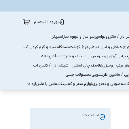
ورود | ثبت‌نام
ر دار / ماکروویو
اسپرسو ساز و قهوه ساز
اسپیکر
رخ خیاطی و ابزار خیاطی
چرخ گوشت
دستگاه سرد و گرم کردن آب
رایی آرکوپال
سرویس پلاستیک و ملزومات آشپزخانه
فر برقی رومیزی
فلاسک چای استیل . شیشه دار / کلمن آب
یی / ماشین ظرفشویی
محصولات چینی
کاسه
صوتی و تصویری
لوازم سفر و کمپینگ
تماس با ما
درباره ما
اصالت کالا