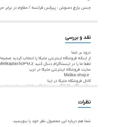
جنس پارچ دمنوش : پیرکس فرانسه / مقاوم در برابر حرار
فنجان : لیوان فرانسوی و نشکن می باشد/ پایه استیل ضد
دوستان عزیز
این ۲ محصول را هم می‌توانید باهم به صورت سرویس تهیه کنید هم به صورت تک تک
نقد و بررسی
لطفا در انتخاب گزینه ها نهایت دقت را داشته باشید.
درود بر شما
با تشکر از شما melika-shop.ir
از اینکه فروشگاه اینترنتی ملیکا را انتخاب کردید صمیم
لطفا ما را در اینستاگرام دنبال کنید Melikaplastic1398.z
سایت فروشگاه اینترنتی ملیکا در ترپ
Melika-shop.ir
کانال فروشگاه ملیکا در ایتا
https://eitaa.com/Melika_Shop1402 کانال فروشگاه ملیکا در واتساپ
https://whatsapp.com/channel/0029VaPthj6BadmUVLErDO2W
قم -خیابان زنگارکی-نبش کوچه ۳۰-فروشگاه ملیکا
نظرات
با تشکر ایمانی 09194510018
فروشگاه اینترنتی ملیکا 🙏🙏🌹🌹
شما هم درباره این محصول نظر خود را بنویسید.