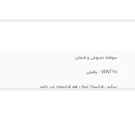
سوفله دمنوش و فنجان
VENTY8 - پافیلی
پیرکس فرانسه/ لیوان هم فرانسوی می باشد
استیل ضد زنگ آهنربا نگیر