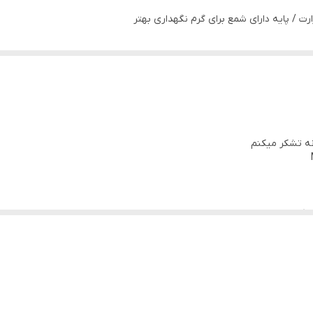
ت / پایه دارای شمع برای گرم نگهداری بهتر
 زنگ آهنربا نگیر/ بسیار با کیفیت و جذاب و جدید
انه تشکر میکنم