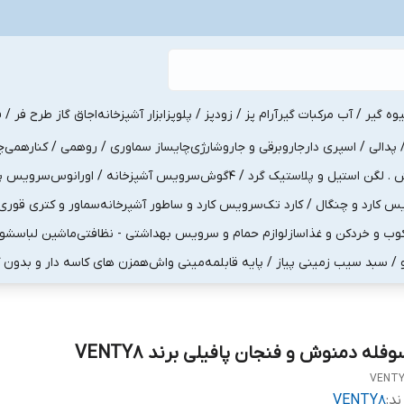
یوه گیر / آب مرکبات گیر
آرام پز / زودپز / پلوپز
ابزار آشپزخانه
اجاق گاز طرح فر / ف
پدالی / اسپری دار
جاروبرقی و جاروشارژی
چایساز سماوری / روهمی / کنارهمی
چ
لگن استیل و پلاستیک گرد / 4گوش
سرویس آشپزخانه / اورانوس
سرویس پذی
کارد و چنگال / کارد تک
سرویس کارد و ساطور آشپرخانه
سماور و کتری قوری
ب و خردکن و غذاساز
لوازم حمام و سرویس بهداشتی - نظافتی
ماشین لباسشو
و / سبد سیب زمینی پیاز / پایه قابلمه
مینی واش
همزن های کاسه دار و بدون 
فله دمنوش و فنجان پافیلی برند VENTY8
VENT
ند:
VENTY8