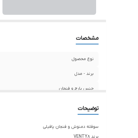
مشخصات
نوع محصول
برند - مدل
جنس پارچ و فنجان
جنس دسته و پایه
توضیحات
سوفله دمنوش و فنجان پافیلی
برند VENTY8