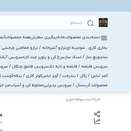
دسته‌بندی محصولات
خانه
پیگیری سفارش
همه محصولات
آبم
بخاری گازی . شومینه ای
ترازو آشپزخانه / ترازو حمام
تی چرخشی / 
ساندویچ ساز / اسنک ساز
سرخ کن و پلوپز چند کاره
سرویس آبکش . 
سرویس قابلمه / قابلمه و تابه تک
سرویس قاشق چنگال / سرویس 
کمد لباس / رگال / بندرخت / آویز لباس
کولر گازی / پنکه
گوشت کو
محصولات کریستال / سرویس پذیرایی
مخلوط کن و آسیاب
میز ات
ملیکا
/
ست سوفله خوری
سو
Y8
بر