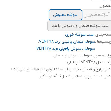
حصول
سوفله فنجان
سوفله دمنوش
ست سوفله فنجان و دمنوش با هم
ته‌بندی
:
ست سوفله خوری
چسب‌ها :
سوفله فنجان پافیلی برند VENTY8
،
سوفله دمنوش پافیلی برند VENTY8
وع محصول
:
سوفله دمنوش و فنجان
ند - مدل
:
VENTY8 - پافیلی
س پارچ و فنجان
:
پیرکس فرانسه/ لیوان هم فرانسوی می باشد
نس دسته و پایه
:
استیل ضد زنگ آهنربا نگیر