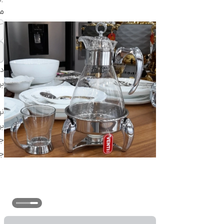
م
دس
بر
ن
بر
جن
ج