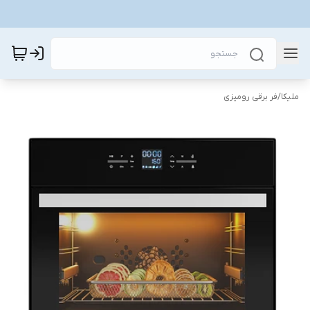
ملیکا
/
فر برقی رومیزی