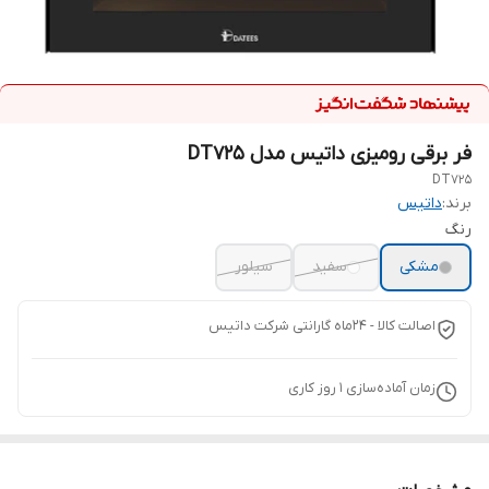
فر برقی رومیزی داتیس مدل DT725
DT725
برند:
داتیس
رنگ
مشکی
سفید
سیلور
اصالت کالا - 24ماه گارانتی شرکت داتیس
زمان آماده‌سازی
1
روز کاری