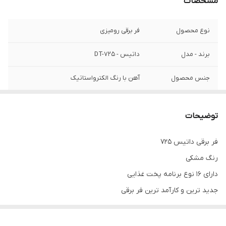
مشخصات
نوع محصول
فر برقی رومیزی
برند - مدل
داتیس - DT-725
جنس محصول
آهن با رنگ الکترواستاتیک
ویژگی ها
دارای 8حافظه جهت نگهداری برنامه دلخواه
پخت مواد غذایی
توضیحات
حجم داخلی
46لیتر
فر برقی داتیس 725
رنگ مشکی
جنس داخل
لعاب شده
دارای 16 نوع برنامه پخت غذایی
دارای امکانات
صفحه نمایش / فن کانوکشن / قابلیت تنظیم
جدید ترین و کارآمد ترین فر برقی
حرارت / جوجه گردان / عایق حرارتی از جنس
توان 2000 وات
الیاف سرامیکی
دارای فن کانوکشن - فن خنک کننده و...