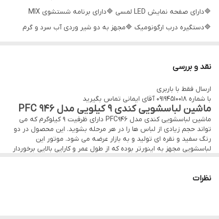
🔷️دارای صفحه نمایش LED لمسی 🔷️دارای برنامه شستشوی MIX
امکانات و قابلیت‌ها
اضافه کردن و کم کردن لباس حین شست و شو
🔷️دستگیره درب ارگونومیک 🔷️مجهز به دو شیر وردی آب سرد و گرم
(Add Garment)
🔷️سیستم هوشمند تنظیم دور خشک کن 🔷️قابلیت تاخیر در زمان شروع
نوع موتور
BLDC
شستشو 1 تا 24 ساعت 🔷️ابعاد: 85×60×60
نقد و بررسی
گرید انرژی
A++
ارسال فقط با باربری
با شماره 09194510018 آقای ایمانی تماس بگیرید
ابعاد
ارتفاع - 85 *** عمق و عرض - 60 سانتی متر
ماشین لباسشویی کندی 9 کیلویی مدل PFC 946
ماشین لباسشویی کندی مدل PFC946 دارای ظرفیت 9 کیلوگرم که می
تعداد برنامه های
16 برنامه شست و شو اصلی
تواند حجم زیادی از لباس ها را در هر مرحله بشوید. این محصول در دو
شست‌وشو
رنگ سفید و نقره ای تولید و به بازار عرضه می شود. موتور این
لباسشویی مجهز به اینورتر بوده که از طول عمر و کارایی بالایی برخوردار
برنامه های شست و
شست و شو MIX - شست و شو کامل در 15
است. این مدل مجهز به سیستم تصفیه هوا است که سبب گردش
جریان هوا در محفظه ماشین لباسشویی شده و از ایجاد بوی نامطبوع
شو
دقیقه - شست و شو لباس های نخی
نظرات
درون آن جلوگیری می کند. ماشین لباسشویی کندی کم مصرف است به
طوری که نمودار مصرف انرژی آن ++A بوده و عملکرد خیلی خوبی دارد. از
جنس دستگیره
ارگونومیک
ویژگی های دیگر این محصول می توان به سیستم ضد چروک، شستشوی
سریع، برنامه شستشوی MIX اشاره کرد.