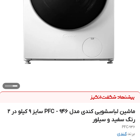
ماشین لباسشویی کندی مدل PFC - 946 سایز 9 کیلو در 2
رنگ سفید و سیلور
PFC-946
برند:
کندی