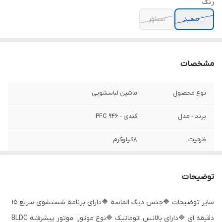
رنگ
سفید
سیلور
مشخصات
نوع محصول
ماشین لباسشویی
برند - مدل
کندی - PFC 946
ظرفیت
8کیلوگرم
سرعت چرخش
1400 دور در دقیقه
موتور
توضیحات
نمایشگر LED
لمسی
سایر توضیحات 🔷️جنس دیگ الماسه 🔷️دارای برنامه شستشوی سریع 15
دقیقه ای 🔷️دارای بالانس اتوماتیک 🔷️نوع موتور: موتور پیشرفته BLDC
مشخصات دیگ
الماسه