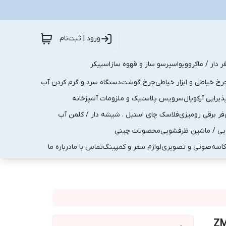
ورود | ثبت‌نام
ر دار / ماکروویو
اسپرسو ساز و قهوه ساز
اسپیکر
رخ خیاطی و ابزار خیاطی
چرخ گوشت
دستگاه سرد و گرم کردن آب
رایی آرکوپال
سرویس پلاستیک و ملزومات آشپزخانه
فر برقی رومیزی
فلاسک چای استیل . شیشه دار / کلمن آب
یی / ماشین ظرفشویی
محصولات چینی
کاسه
صوتی و تصویری
لوازم سفر و کمپینگ
تماس با ما
درباره ما
ZMSA-30