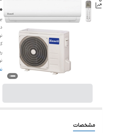
0
بر
دس
نو
کا
رد
نو
ظر
ن
م
نو
تو
حد
حد
تو
مشخصات
ن