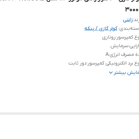
3000
ند:
زانتی
ته‌بندی
:
کولر گازی / پنکه
ع کمپرسور
:
روتاری
رایی
:
سرمایش
ه مصرف انرژی
:
A
ع برد الکترونیکی کمپرسور
:
دور ثابت
فیت سرمایش - گرمایش کولر
:
30000
مایش بیشتر
حدوده ظرفیت سرمایشی
:
بالای 30 هزار BTU/hr
ع برق مصرفی
:
تک فاز
ان
:
2450 وات
اقل دما
:
17 درجه سانتی گراد
اکثر دما
:
37 درجه سانتی گراد
ضیحات فیلتر
:
دارای فیلتر بهداشتی ویتامین C
حوه شستشو
:
فیلتر بهداشتی