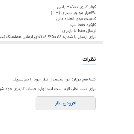
کولر گازی 30/000 زانتی
حداکثر دما
30هزار موتور تیتری (T3)
کیفیت فوق العاده عالی
توضیحات فیلتر
کارکرد فقط سرد
ارسال فقط با باربری
نحوه شستشو
برای ارسال با شماره 09194510018 آقای ایمانی هماهنگ کنید.
تعداد پنل
نظرات
جنس پنل داخلی
نوع گاز (مبرد)
شما هم درباره این محصول نظر خود را بنویسید.
برای ثبت نظر، لازم است ابتدا وارد حساب کاربری خود شو
نوع آب و هوای سازگار
افزودن نظر
امکانات کولر گازی
نوع تزیینات