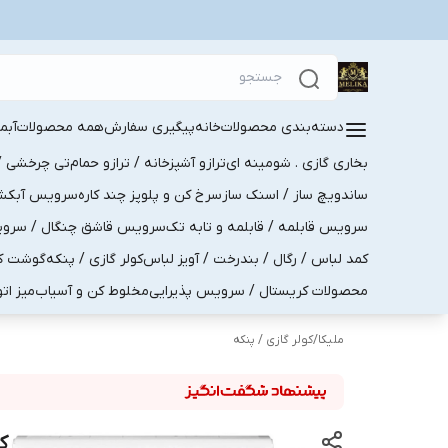
دسته‌بندی محصولات
خانه
پیگیری سفارش
همه محصولات
آبم
بخاری گازی . شومینه ای
ترازو آشپزخانه / ترازو حمام
تی چرخشی / 
ساندویچ ساز / اسنک ساز
سرخ کن و پلوپز چند کاره
سرویس آبکش . 
سرویس قابلمه / قابلمه و تابه تک
سرویس قاشق چنگال / سرویس 
کمد لباس / رگال / بندرخت / آویز لباس
کولر گازی / پنکه
گوشت کو
محصولات کریستال / سرویس پذیرایی
مخلوط کن و آسیاب
میز ات
ملیکا
/
کولر گازی / پنکه