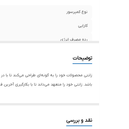
تع
ج
نوع کمپرسور
نو
کارایی
نو
ام
رده مصرف انرژی
نو
تع
نوع برد الکترونیکی کمپرسور
توضیحات
ظرفیت سرمایش - گرمایش کولر
زانتی محصولات خود را به گونه‌ای طراحی می‌کند تا با 
محدوده ظرفیت سرمایشی
باشد. زانتی خود را متعهد می‌داند تا با بکار‌گیری آخرین 
نوع برق مصرفی
توان
نقد و بررسی
حداقل دما