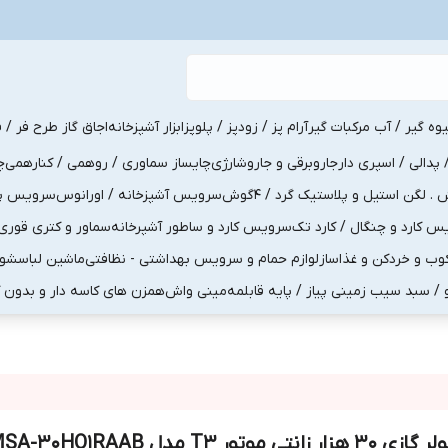
یوه گیر / آب مرکبات گیر
آرام پز / زودپز / پلوپز
ابزار آشپزخانه
اجاق گاز طرح فر / ف
پدالی / اسپری دار
جاروبرقی و جاروشارژی
چایساز سماوری / روهمی / کنارهمی
چ
لگن استیل و پلاستیک گرد / 4گوش
سرویس آشپزخانه / اورانوس
سرویس پذی
کارد و چنگال / کارد تک
سرویس کارد و ساطور آشپرخانه
سماور و کتری قوری
ب و خردکن و غذاساز
لوازم حمام و سرویس بهداشتی - نظافتی
ماشین لباسشو
و / سبد سیب زمینی پیاز / پایه قابلمه
مینی واش
همزن های کاسه دار و بدون 
کولر گازی 30 هزار زانتی موتور T3 مدل HO1RAAB