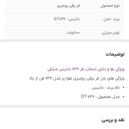
نوع محصول
فر برقی رومیزی
برند - مدل
داتیس - DT736
توان حرارتی
1800وات
سبد میوه خشک کن
دارد
توضیحات
بدنه
جنس ورق با ضخامت 0.7 میلی متر - با رنگ
الکترواستاتیک
ویژگی ها و دلایل انتخاب فر 736 داتیس مشکی
ویژگی های بارز فر برقی رومیزی هوا پز مدل 736 فن از بالا
مجهز به
ریل تلسکوپی
نام برند : داتیس
فن خنک کننده
دارد
مدل محصول : DT-736
اتوماتیک
رنگ بدنه : مشکی
سیستم آسان
دارد
لامپ : داخل فر
بازشوی درب فر
نقد و بررسی
بدنه پشت دو جداره