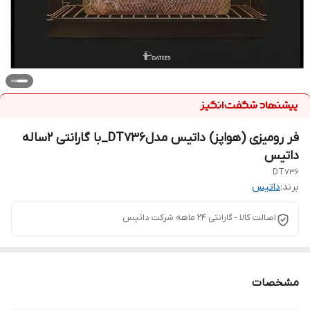
فر رومیزی (هواپز) داتیس مدلDT736_با گارانتی ۲ساله
داتیس
DT736
برند:
داتیس
اصالت کالا - گارانتی 24 ماهه شرکت داتیس
مشخصات