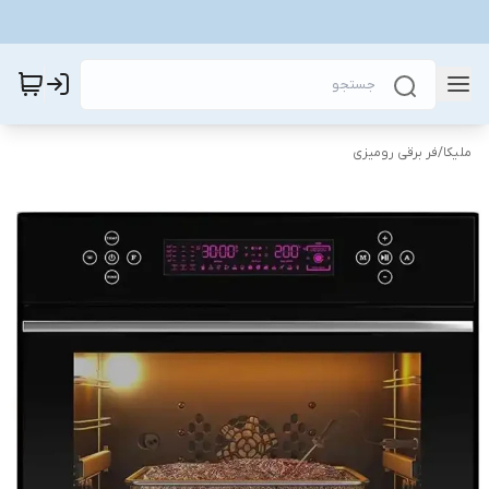
ملیکا
/
فر برقی رومیزی