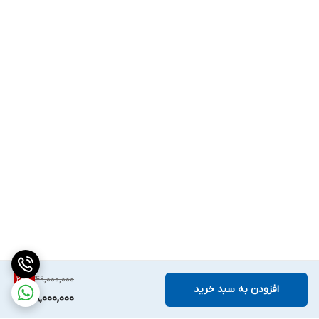
سینی می‌شود.
نمایندگی داتیس
اگر فر روکار ی داشتید ، که مجهز به ریل تلسکوپی نبود شما سینی فررا
باید بادست بیرون بکشید.
پس بنظر میآید مدلهایی که مجهز به ریل
تلسکوپی اند راحتتر عمل می‌کنند.
همچنین ریل‌های تلسکوپی طراحی شده توسط داتیس ساخت شرکت
Hettich ایتالیا است و براحتی قابل جدا کردن وشستشو هستند.
کارکرد المنت های فر توکار آشپزخانه داتیس
49,000,000
22
%
افزودن به سبد خرید
38,000,000