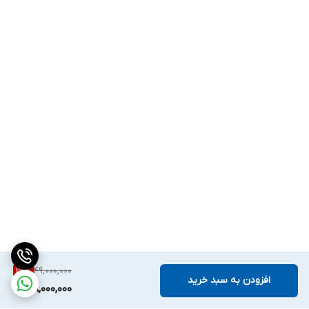
سینی می‌شود.
نمایندگی داتیس
اگر فر روکار ی داشتید ، که مجهز به ریل تلسکوپی نبود شما سینی فررا
باید بادست بیرون بکشید.
پس بنظر میآید مدلهایی که مجهز به ریل
تلسکوپی اند راحتتر عمل می‌کنند.
همچنین ریل‌های تلسکوپی طراحی شده توسط داتیس ساخت شرکت
Hettich ایتالیا است و براحتی قابل جدا کردن وشستشو هستند.
کارکرد المنت های فر توکار آشپزخانه داتیس
49,000,000
22
%
افزودن به سبد خرید
38,000,000