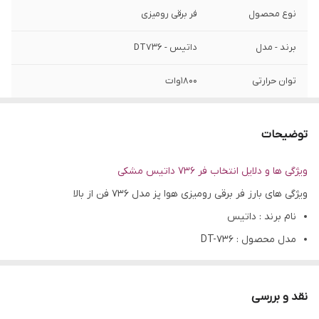
نوع محصول
فر برقی رومیزی
برند - مدل
داتیس - DT736
توان حرارتی
1800وات
سبد میوه خشک کن
دارد
توضیحات
بدنه
جنس ورق با ضخامت 0.7 میلی متر - با رنگ
الکترواستاتیک
ویژگی ها و دلایل انتخاب فر 736 داتیس مشکی
ویژگی های بارز فر برقی رومیزی هوا پز مدل 736 فن از بالا
مجهز به
ریل تلسکوپی
نام برند : داتیس
فن خنک کننده
دارد
مدل محصول : DT-736
اتوماتیک
رنگ بدنه : مشکی
سیستم آسان
دارد
لامپ : داخل فر
بازشوی درب فر
نقد و بررسی
بدنه پشت دو جداره