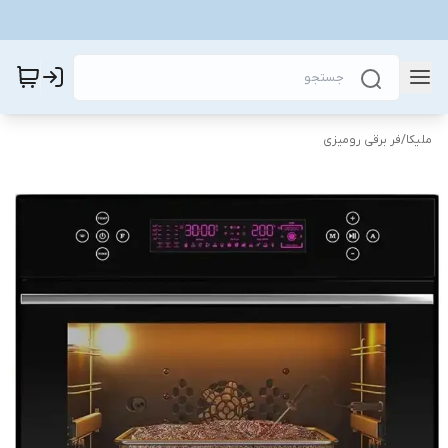
ملیکا
/
فر برقی رومیزی