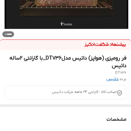
فر رومیزی (هواپز) داتیس مدلDT736_با گارانتی ۲ساله
داتیس
DT736
برند:
داتیس
اصالت کالا - گارانتی 24 ماهه شرکت داتیس
مشخصات