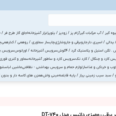
یوه گیر / آب مرکبات گیر
آرام پز / زودپز / پلوپز
ابزار آشپزخانه
اجاق گاز طرح فر / ف
پدالی / اسپری دار
جاروبرقی و جاروشارژی
چایساز سماوری / روهمی / کنارهمی
چ
لگن استیل و پلاستیک گرد / 4گوش
سرویس آشپزخانه / اورانوس
سرویس پذی
کارد و چنگال / کارد تک
سرویس کارد و ساطور آشپرخانه
سماور و کتری قوری
ب و خردکن و غذاساز
لوازم حمام و سرویس بهداشتی - نظافتی
ماشین لباسشو
و / سبد سیب زمینی پیاز / پایه قابلمه
مینی واش
همزن های کاسه دار و بدون 
 برقی رومیزی داتیس مدل DT-740