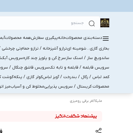
دسته‌بندی محصولات
خانه
پیگیری سفارش
همه محصولات
آبم
بخاری گازی . شومینه ای
ترازو آشپزخانه / ترازو حمام
تی چرخشی / 
ساندویچ ساز / اسنک ساز
سرخ کن و پلوپز چند کاره
سرویس آبکش . 
سرویس قابلمه / قابلمه و تابه تک
سرویس قاشق چنگال / سرویس 
کمد لباس / رگال / بندرخت / آویز لباس
کولر گازی / پنکه
گوشت کو
محصولات کریستال / سرویس پذیرایی
مخلوط کن و آسیاب
میز ات
ملیکا
/
فر برقی رومیزی
فر