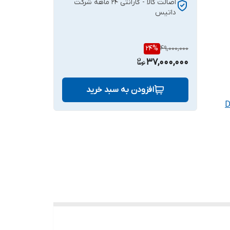
اصالت کالا - گارانتی 24 ماهه شرکت
داتیس
24
%
49,000,000
37,000,000
افزودن به سبد خرید