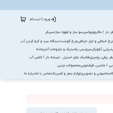
ورود | ثبت‌نام
ر دار / ماکروویو
اسپرسو ساز و قهوه ساز
اسپیکر
رخ خیاطی و ابزار خیاطی
چرخ گوشت
دستگاه سرد و گرم کردن آب
رایی آرکوپال
سرویس پلاستیک و ملزومات آشپزخانه
فر برقی رومیزی
فلاسک چای استیل . شیشه دار / کلمن آب
یی / ماشین ظرفشویی
محصولات چینی
کاسه
صوتی و تصویری
لوازم سفر و کمپینگ
تماس با ما
درباره ما