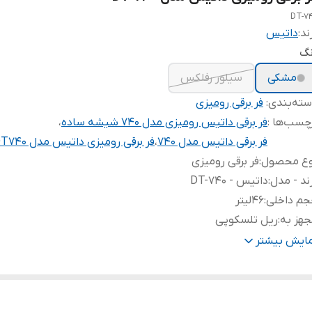
DT-7
ند:
داتیس
نگ
مشکی
سیلور رفلکس
ته‌بندی
:
فر برقی رومیزی
چسب‌ها :
فر برقی داتیس رومیزی مدل 740 شیشه ساده
،
فر برقی داتیس مدل 740
،
فر برقی رومیزی داتیس مدل DT740
وع محصول
:
فر برقی رومیزی
ند - مدل
:
داتیس - DT-740
جم داخلی
:
46لیتر
هز به
:
ریل تلسکوپی
ان حرارتی
:
2000وات
مایش بیشتر
بلیت تنظیم زمان پخت
:
دارد
بلیت تنظیم دمای پخت
:
دارد
نس دستگیره
:
آلومینیوم آنادایز مات