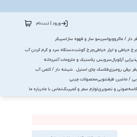
ورود | ثبت‌نام
ر دار / ماکروویو
اسپرسو ساز و قهوه ساز
اسپیکر
رخ خیاطی و ابزار خیاطی
چرخ گوشت
دستگاه سرد و گرم کردن آب
رایی آرکوپال
سرویس پلاستیک و ملزومات آشپزخانه
فر برقی رومیزی
فلاسک چای استیل . شیشه دار / کلمن آب
یی / ماشین ظرفشویی
محصولات چینی
کاسه
صوتی و تصویری
لوازم سفر و کمپینگ
تماس با ما
درباره ما