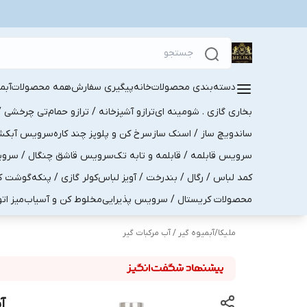
دسته‌بندی محصولات
خانه
پیگیری سفارش
همه محصولات
آبم
بخاری گازی . شومینه ای
ترازو آشپزخانه / ترازو حمام
تی چرخشی / 
ساندویچ ساز / اسنک ساز
سرخ کن و پلوپز چند کاره
سرویس آبکش . 
سرویس قابلمه / قابلمه و تابه تک
سرویس قاشق چنگال / سرویس 
کمد لباس / رگال / بندرخت / آویز لباس
کولر گازی / پنکه
گوشت کو
محصولات کریستال / سرویس پذیرایی
مخلوط کن و آسیاب
میز ات
ملیکا
/
آبمیوه گیر / آب مرکبات گیر
آبمی