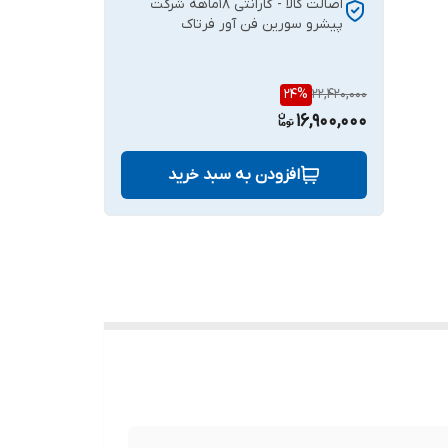
اصالت کالا - گارانتی 18ماهه شرکت
پیشرو سورین فن آور فرتاک
24
%
22,420,000
16,900,000
افزودن به سبد خرید
دارای
روکش