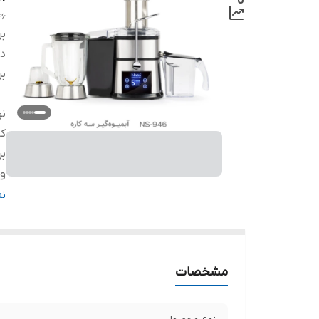
46
بر
دس
بر
ن
کا
بر
ول
م
ن
ف
قا
مش
مشخصات
م
پا
ک