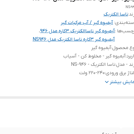
NS-9
ند:
ناسا الکتریک
ته‌بندی
:
آبمیوه گیر / آب مرکبات گیر
چسب‌ها :
آبمیوه گیر ناساالکتریک 3کاره مدل 946
،
آبمیوه گیر 3کاره ناسا الکتریک مدل NS946
وع محصول
:
آبمیوه گیر
ربرد
:
آبمیوه گیر - مخلوط کن - آسیاب
ند - مدل
:
ناسا الکتریک - NS-946
تاژ برق ورودی
:
220-240 ولت
حدوده توان مصرفی
:
400 تا 800 وات
مایش بیشتر
رکانس
:
50/60HZ
بلیت تنظیم سرعت
:
5 سرعته
خصات پارچ آبمیوه گیر
:
1 لیتر - پلاستیک نشکن شفاف
شخصات
1/5 لیتر - شیشه نشکن - بدنه مدرج - درپوش پلاستیک - 
رچ مخلوط
دریچه شکرریز - تیغه 4 پر با جنس استیل ضد زنگ با 
ن
:
تیتانیوم