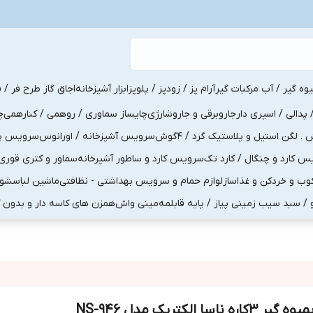
یوه گیر / آب مرکبات گیر
آرام پز / زودپز / پلوپز
ابزار آشپزخانه
اجاق گاز طرح فر / ف
پدالی / اسپری دار
جاروبرقی و جاروشارژی
چایساز سماوری / روهمی / کنارهمی
چ
لگن استیل و پلاستیک گرد / 4گوش
سرویس آشپزخانه / اورانوس
سرویس پذی
کارد و چنگال / کارد تک
سرویس کارد و ساطور آشپرخانه
سماور و کتری قوری
ب و خردکن و غذاساز
لوازم حمام و سرویس بهداشتی - نظافتی
ماشین لباسشو
و / سبد سیب زمینی پیاز / پایه قابلمه
مینی واش
همزن های کاسه دار و بدون 
وه گیر 3کاره ناسا الکتریک مدل NS-946