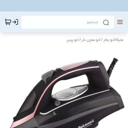
ملیکا
/
اتو بخار / اتو مخزن دار / اتو پرس