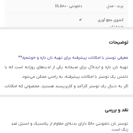
برند - مدل
دلمونتی - DL580
کشوی جمع آوری
✔
خرده نان
محدوده توان
720 الی 850 وات
توضیحات
مصرفی
معرفی توستر با امکانات پیشرفته برای تهیه نان تازه و خوشمزه**
تعداد قرارگیری نان
2 عدد
تهیه نان تازه و ایده‌آل برای صبحانه یکی از لذت‌های روزانه است که با
امکانات
فضای ذخیره سازی سیم - پایه ضد لغزش -
داشتن یک توستر با امکانات پیشرفته، به راحتی ممکن می‌شود.
خاموشی خودکار - خروج نان پس از برشته
اگر به دنبال یک توستر کارآمد و کاربرپسند هستید، محصولی که امکانات
شدن - یخ زدایی - قابلیت تنظیم میزان برشتگی
نان
نظافتی برجسته، امکان کنترل دقیق بر برشتگی نان و سایر ویژگی‌های
مفید را داراست، مطمئناً جذابیت بالایی برای شما خواهد داشت.
نقد و بررسی
در این مقاله، به معرفی توستر نان دلمونتی 580 با ویژگی‌ها و امکاناتی
توستر نان دلمونتی 580 دارای بدنه‌ای مقاوم از پلاستیک و استیل ضد
چون پلاستیک و استیل ضد زنگ، کشوی جمع‌ آوری خرده نان، دکمه
زنگ است.