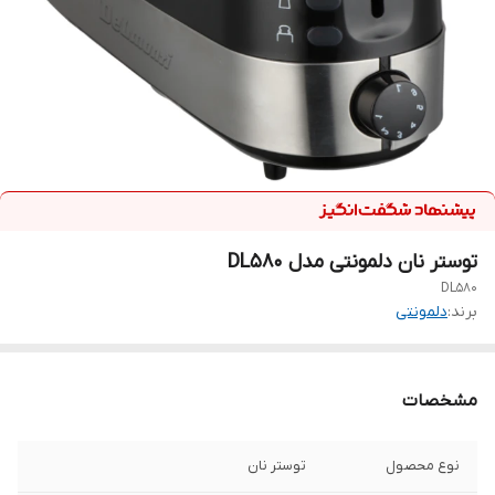
توستر نان دلمونتی مدل DL580
DL580
برند:
دلمونتی
مشخصات
نوع محصول
توستر نان