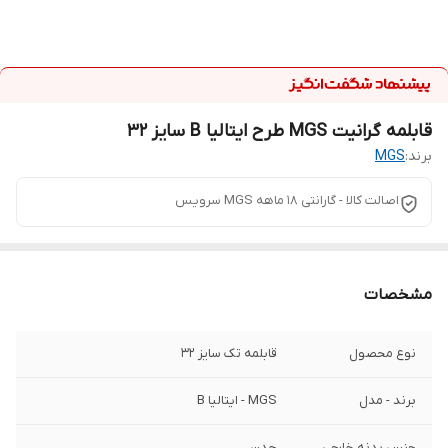
قابلمه گرانیت MGS طرح ایتالیا B سایز 32
برند:
MGS
اصالت کالا - گارانتی 18 ماهه MGS سرویس
مشخصات
نوع محصول
قابلمه تک سایز 32
برند - مدل
MGS - ایتالیا B
جنس بدنه خارجی
چدن