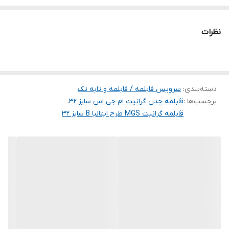
نظرات
دسته‌بندی
:
سرویس قابلمه / قابلمه و تابه تک
برچسب‌ها :
قابلمه چدن گرانیت ام جی اس سایز 32
،
قابلمه گرانیت MGS طرح ایتالیا B سایز 32