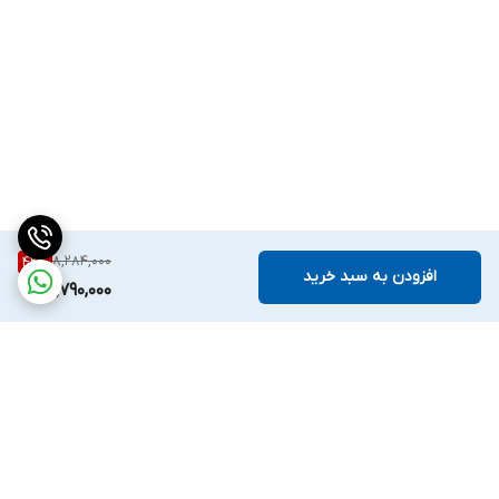
8,284,000
42
%
افزودن به سبد خرید
4,790,000