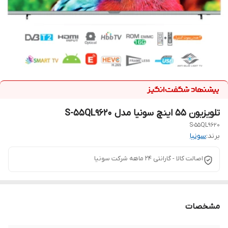
تلویزیون ۵۵ اینچ سونیا مدل S-55QL9620
S-55QL9620
برند:
سونیا
اصالت کالا - گارانتی ۲۴ ماهه شرکت سونیا
مشخصات