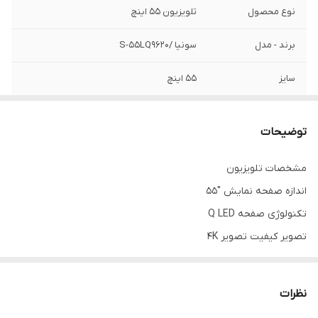
نوع محصول
تلویزیون ۵۵ اینچ
برند - مدل
سونیا /S-55LQ9620
سایز
۵۵ اینچ
نوع صفحه
QLED
توضیحات
۱۶G
ROM-EMMC
مشخصات تلویزیون
✅️
Hbb TV
اندازه صفحه نمایش "55
تعداد درگاه‌های
۲ عدد
تکنولوژی صفحه Q LED
USB
تصویر کیفیت تصویر 4K
فناوری HDR دارد
تعداد درگاه های
۳ عدد
HDMI
امکانات نوع رابط هوشمند
نظرات
اندروید ۱۴
پورت شبکه LAN
✅️