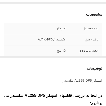
مشخصات
نوع محصول
اسپیکر
برند - مدل
مکسیدر / AL225-DP5
ابعاد ساب ووفر
15 اینچ
بلوتوث
دارد - 2عدد
توضیحات
تعداد ساب
4*15
اسپیکر AL255-DP5 مکسیدر
تعداد درگاه‌های
4 عدد
USB
در اینجا به بررسی قابلیتهای
اسپیکر AL255-DP5 مکسیدر می
رادیو
دارد
پردازیم: