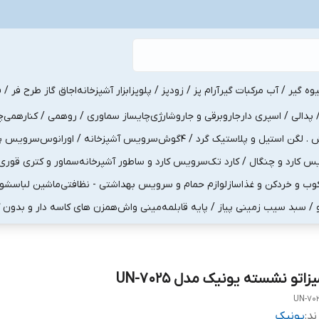
یوه گیر / آب مرکبات گیر
آرام پز / زودپز / پلوپز
ابزار آشپزخانه
اجاق گاز طرح فر / ف
پدالی / اسپری دار
جاروبرقی و جاروشارژی
چایساز سماوری / روهمی / کنارهمی
چ
لگن استیل و پلاستیک گرد / 4گوش
سرویس آشپزخانه / اورانوس
سرویس پذی
کارد و چنگال / کارد تک
سرویس کارد و ساطور آشپرخانه
سماور و کتری قوری
ب و خردکن و غذاساز
لوازم حمام و سرویس بهداشتی - نظافتی
ماشین لباسشو
و / سبد سیب زمینی پیاز / پایه قابلمه
مینی واش
همزن های کاسه دار و بدون 
زاتو نشسته یونیک مدل UN-7025
UN-70
ند:
یونیک