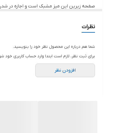
صفحه زیرین این میز مشبک است و اجازه در شدن 
بیشتر راحت کند. صفحه کناری میز فلزی و برای قرا
یونیک برندی شناخته شده در زمینه لوازم آشپزخان
نظرات
خود را تحت لیسانس کشور انگلیس در چین تولید میک
کند . از جمله مهم ترین ویژگی شرکت یونیک ، ق
با توجه به محصولات مشابه داخل بازار، خریدا
شما هم درباره این محصول نظر خود را بنویسید.
Quality درج شده است ف
برای ثبت نظر، لازم است ابتدا وارد حساب کاربری خود شو
افزودن نظر