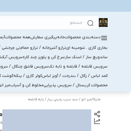
دسته‌بندی محصولات
خانه
پیگیری سفارش
همه محصولات
آبم
بخاری گازی . شومینه ای
ترازو آشپزخانه / ترازو حمام
تی چرخشی / 
ساندویچ ساز / اسنک ساز
سرخ کن و پلوپز چند کاره
سرویس آبکش . 
سرویس قابلمه / قابلمه و تابه تک
سرویس قاشق چنگال / سرویس 
کمد لباس / رگال / بندرخت / آویز لباس
کولر گازی / پنکه
گوشت کو
محصولات کریستال / سرویس پذیرایی
مخلوط کن و آسیاب
میز ات
ملیکا
/
میز اتو / سبد سیب زمینی پیاز / پایه قابلمه
می
25
بر