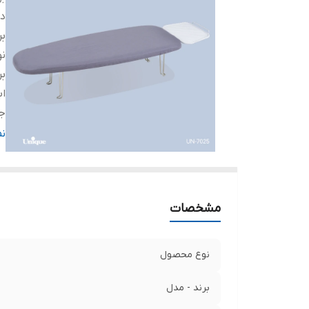
دس
بر
ن
بر
اب
ج
ج
ن
ام
مشخصات
نوع محصول
برند - مدل