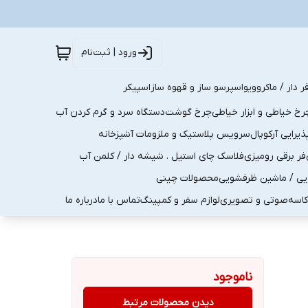
ورود | ثبت‌نام
ر دار / ماکروویو
اسپرسو ساز و قهوه ساز
اسپیکر
رخ خیاطی و ابزار خیاطی
چرخ گوشت
دستگاه سرد و گرم کردن آب
رایی آرکوپال
سرویس پلاستیک و ملزومات آشپزخانه
فر برقی رومیزی
فلاسک چای استیل . شیشه دار / کلمن آب
یی / ماشین ظرفشویی
محصولات چینی
کاسه
صوتی و تصویری
لوازم سفر و کمپینگ
تماس با ما
درباره ما
ناموجود
دیدن محصولات مرتبط