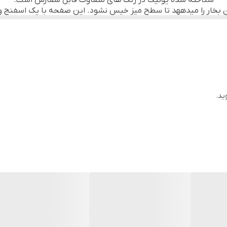
شناخته شده یونیک در رنگ های متفاوت قابل سفارش است.
بخار را میدههد تا سطح میز خیس نشود. این صفحه با یک اسفنج و رو
ر دادن اتو است. برای اینکه به راحتی بتوانید این میز را در کمد یا کن
درباره برند یونیک
ه در ایران می باشد که در چندین سال اخیر مورد استقبال خانواده ها
ند ، سعی کرده است تا با طراحی مدرن و مورد نیاز خانواده ها و با ب
یمت مناسب در مقایسه با برند های کرکماز و زولینگن و … و همچنین 
ران گرامی حتما به لوگوی شرکت
unique
اقد گارانتی و محصولات شرکتی یونیک نمی باشند.
ید.