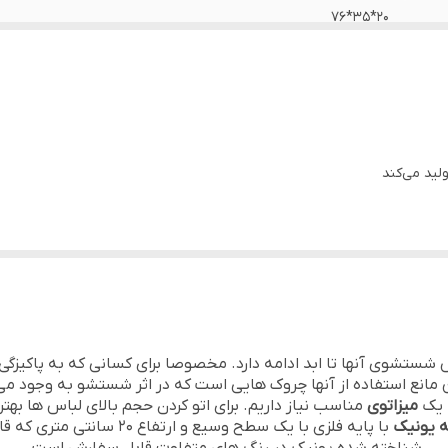
20*35*76
نسوز
فلز نشکن
دارای قلاب برای آویز - پایه تاشو
لید می‌کند
تشوی آنها تا ابد ادامه دارد. مخصوصا برای کسانی که به پاکیزگ
انع استفاده از آنها چروک هایی است که در اثر شستشو به وجود می آ
ه یک
میزاتوی
مناسب نیاز داریم. برای اتو کردن حجم بالای لباس ها بهت
ه یونیک
با پایه فلزی با یک سطح وسیع