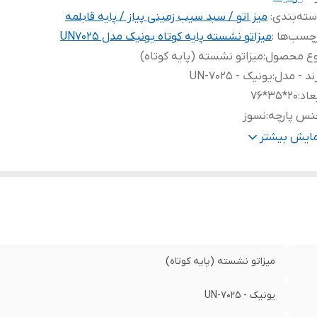
ته‌بندی
:
میز اتو / سبد سیب زمینی پیاز / پایه قابلمه
چسب‌ها :
میزاتو نشسته پایه کوتاه یونیک مدل UN7025
وع محصول
:
میزاتو نشسته (پایه کوتاه)
ند - مدل
:
یونیک - UN-7025
عاد
:
20*35*76
نس پارچه
:
نسوز
نس پایه
:
فلز نشکن
مایش بیشتر
کانات و قابلیت‌ها
:
دارای قلاب برای آویز - پایه تاشو
میزاتو نشسته (پایه کوتاه)
یونیک - UN-7025