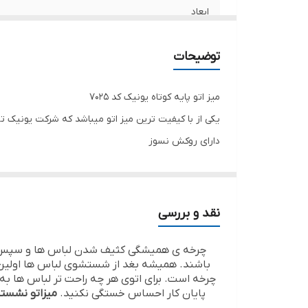
ابعاد
جنس پارچه
توضیحات
جنس پایه
میز اتو پایه کوتاه یونیک کد ۷۰۲۵
امکانات و قابلیت‌ها
یکی از با کیفیت ترین میز اتو میباشد که شرکت یونیک تو
دارای روکش نسوز
مرغوب ترین نوع ابر برای اتو کشی بهتر
نقد و بررسی
چرخه ی همیشگی کثیف شدن لباس ها و سپس شس
باشند. همیشه بغد از شستشوی لباس ها اولین م
چرخه است. برای اتوی هر چه راحت تر لباس ها ب
پایان کار احساس خستگی نکنید.
میزاتو نشست