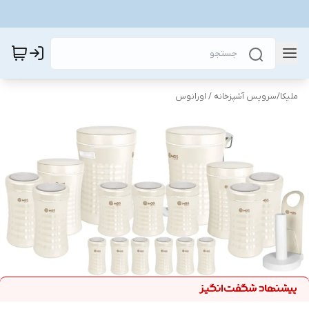
ملیکا
/
سرویس آشپزخانه / اورانوس