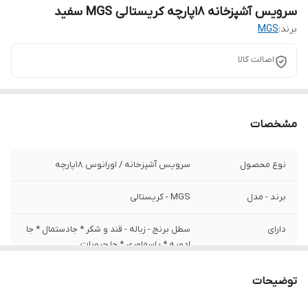
سرویس آشپزخانه 18پارچه کریستالی MGS سفید
برند:
MGS
اصالت کالا
مشخصات
نوع محصول
سرویس آشپزخانه / اورانوس 18پارچه
برند - مدل
MGS - کریستالی
دارای
سطل برنج - زباله - قند و شکر * جادستمال * جا
ادویه * پاسماوری * جا حبوبات
جنس بدنه
استیل ضد زنگ با رنگ سفید
توضیحات