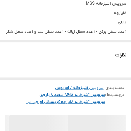
جنس درب
کروم
سرویس آشپزخانه MGS
18پارچه
دارای :
1 عدد سطل برنج - 1 عدد سطل زباله - 1 عدد سطل قند و 1 عدد سطل شکر
- 3 عدد پاسماوری - 4 عدد جای حبوبات - 6 عدد جاادویه - 1 عدد جا
دستمال
نظرات
بسیار با کیفیت و باقیمت بسیار استثنایی
دسته‌بندی
:
سرویس آشپزخانه / اورانوس
برچسب‌ها :
سرویس آشپزخانه MGS سفید 18پارچه
،
سرویس آشپزخانه 18پارچه کریستالی ام جی اس