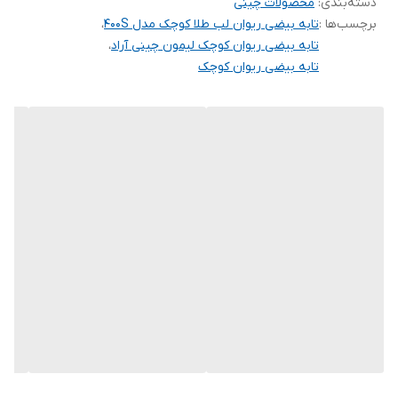
دسته‌بندی
:
محصولات چینی
موفق به افزایش ظرفیت تولید سالیانه به 3500 تن و اشتغال بیش از
برچسب‌ها :
تابه بیضی ریوان لب طلا کوچک مدل 400S
،
650 نفر شده است. در سال 99 جهت افزایش کیفیت بسته بندی
تابه بیضی ریوان کوچک لیمون چینی آراد
،
محصولات و تامین به موقع نیاز مشتریان موفق به راه اندازی کارخانه
تابه بیضی ریوان کوچک
تولید انواع مقوا جهت ساخت کارتن با ظرفیت سالیانه 1250 تن و انواع
کارتن لمینت شده با ظرفیت تولید سالیانه 750 تن شده است اهداف
کارخانه بهینه سازی و بهبود عملیات ، حفظ رضایت مشتریان و طرف های
ذینفع، ارتقاء ایمنی و حفظ و توسعه منابع انسانی، پیشگیری از الودگی
های زیست محیطی، توسعه کسب و کار، مدیریت مصرف انرژی