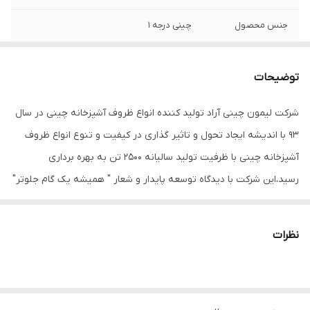
جنس محصول
چینی درجه 1
امکانات
قابل استفاده در ماشین ظرفشویی . ماکروویو
توضیحات
رنگ لب
طلایی
شرکت لیمون چینی آراد تولید کننده انواع ظروف آشپزخانه چینی در سال
جعبه کادویی
دارد
93 با اندیشه ایجاد تحول و تاثیر گذاری در کیفیت و تنوع انواع ظروف
آشپزخانه چینی با ظرفیت تولید سالیانه 2500 تن به بهره برداری
رسید،این شرکت با دیدگاه توسعه پایدار و شعار " همیشه یک گام جلوتر"
در سال 97 موفق به راه اندازی واحدهای تحقیق و توسعه و طراحی و
قالب سازی گردید که در این راستا موفق به طراحی ، ثبت طرح های
نظرات
صنعتی ، ساخت و تولید انواع ظروف اشپزخانه چینی سخت شده است.از
سال 98 نیز در راستای بهبود مستمر با ایجاد فضای توسعه و دیدگاه
کارآفرینی و افزایش اشتغال و با تامین و راه اندازی ماشین آلات جدید