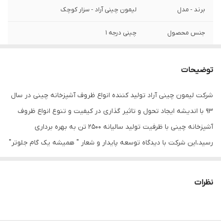
برند - مدل
لیمون چینی آراد - سزار کوچک
جنس محصول
چینی درجه 1
رنگ لب
طلایی
توضیحات
جعبه کادویی
دارد
شرکت لیمون چینی آراد تولید کننده انواع ظروف آشپزخانه چینی در سال
ارتفاع / عرض / طول
250*240*55 میلی متر
93 با اندیشه ایجاد تحول و تاثیر گذاری در کیفیت و تنوع انواع ظروف
آشپزخانه چینی با ظرفیت تولید سالیانه 2500 تن به بهره برداری
رسید،این شرکت با دیدگاه توسعه پایدار و شعار " همیشه یک گام جلوتر"
در سال 97 موفق به راه اندازی واحدهای تحقیق و توسعه و طراحی و
قالب سازی گردید که در این راستا موفق به طراحی ، ثبت طرح های
نظرات
صنعتی ، ساخت و تولید انواع ظروف اشپزخانه چینی سخت شده است.از
سال 98 نیز در راستای بهبود مستمر با ایجاد فضای توسعه و دیدگاه