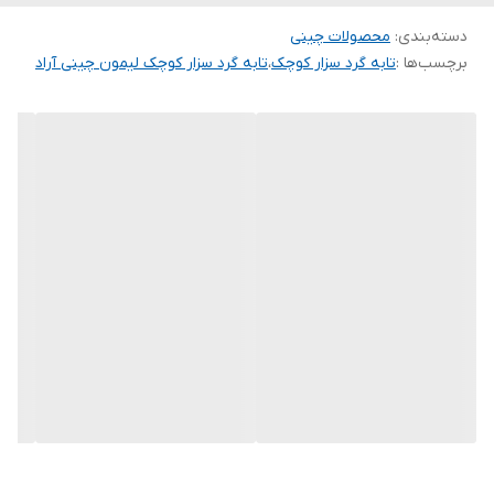
کارآفرینی و افزایش اشتغال و با تامین و راه اندازی ماشین آلات جدید
دسته‌بندی
:
محصولات چینی
موفق به افزایش ظرفیت تولید سالیانه به 3500 تن و اشتغال بیش از
برچسب‌ها :
تابه گرد سزار کوچک
،
تابه گرد سزار کوچک لیمون چینی آراد
650 نفر شده است. در سال 99 جهت افزایش کیفیت بسته بندی
محصولات و تامین به موقع نیاز مشتریان موفق به راه اندازی کارخانه
تولید انواع مقوا جهت ساخت کارتن با ظرفیت سالیانه 1250 تن و انواع
کارتن لمینت شده با ظرفیت تولید سالیانه 750 تن شده است اهداف
کارخانه بهینه سازی و بهبود عملیات ، حفظ رضایت مشتریان و طرف های
ذینفع، ارتقاء ایمنی و حفظ و توسعه منابع انسانی، پیشگیری از الودگی
های زیست محیطی، توسعه کسب و کار، مدیریت مصرف انرژی