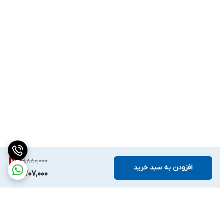
9,880,000
21
%
افزودن به سبد خرید
7,707,000