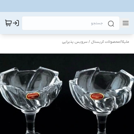
ملیکا
/
محصولات کریستال / سرویس پذیرایی