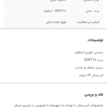
برند - مدل
VENTY8 - اسکوئر
کیفیت و شفافیت
فوق العاده عالی
درصد کریستال
24درصد
توضیحات
تعداد
6 عدد
بستنی خوری اسکوئر
برند VENTY8
بسیار شفاف و جذاب
کریستال 24 درصد
فوق العاده عالی
نقد و بررسی
محصولات کریستال با توجه به شهرشما با اتوبوس یا باربری ارسال