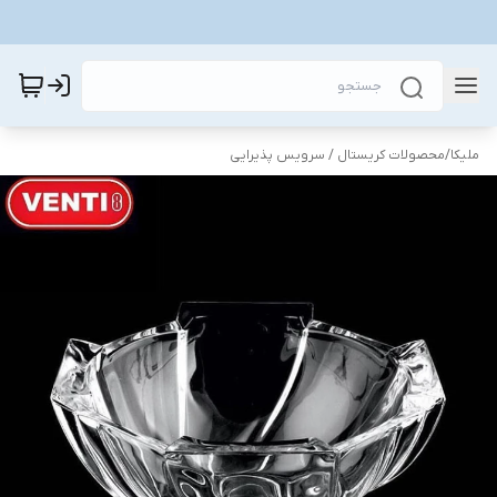
ملیکا
/
محصولات کریستال / سرویس پذیرایی