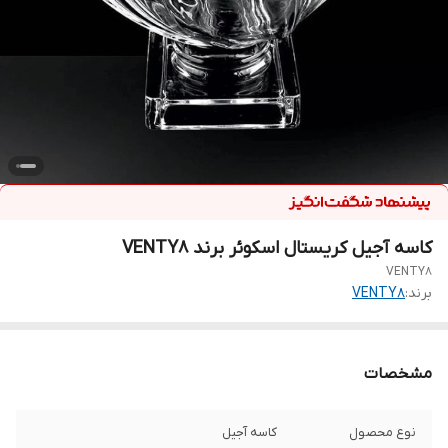
کاسه آجیل کریستال اسکوئر برند VENTY8
VENTY8
برند:
VENTY8
مشخصات
نوع محصول
کاسه آجیل