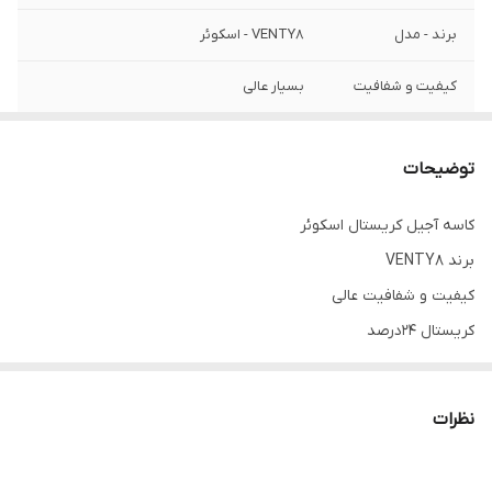
برند - مدل
VENTY8 - اسکوئر
کیفیت و شفافیت
بسیار عالی
درصد کریستال
24 درصد
توضیحات
کاسه آجیل کریستال اسکوئر
برند VENTY8
کیفیت و شفافیت عالی
کریستال 24درصد
نظرات