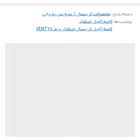
دسته‌بندی
:
محصولات کریستال / سرویس پذیرایی
برچسب‌ها :
کاسه آجیل اسکوئر
،
کاسه آجیل کریستال اسکوئر برند VENTY8