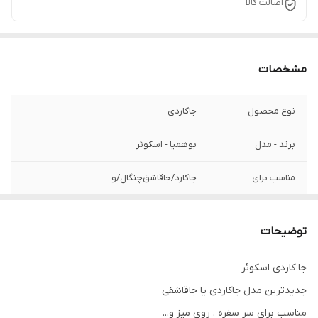
اصالت کالا
مشخصات
نوع محصول
جا‌کاردی
برند - مدل
بوهمیا - اسکوئر
مناسب برای
جاکارد‌/‌جا‌قاشق‌چنگال‌/‌و...
کیفیت و شفافیت
فوق‌العاده‌عالی
توضیحات
طرح
اسکوئر
جا کاردی اسکوئر
درصد کریستال
۲۴%
جدیدترین مدل جاکاردی یا جاقاشقی
مناسب برای سر سفره . روی میز و...