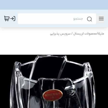
ملیکا
/
محصولات کریستال / سرویس پذیرایی