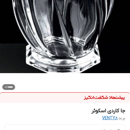
جا کاردی اسکوئر
برند:
VENTY8