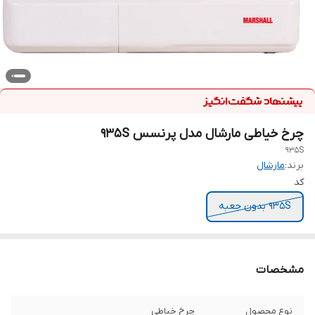
چرخ خیاطی مارشال مدل پرنسس 935S
935S
برند:
مارشال
کد
935S بدون جعبه
مشخصات
نوع محصول
چرخ خیاطی