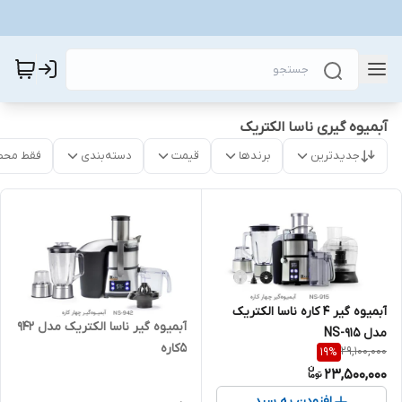
آبمیوه گیری ناسا الکتریک
جدیدترین
برندها
قیمت
دسته‌بندی
فقط محص
آبمیوه گیر 4 کاره ناسا الکتریک
آبمیوه گیر ناسا الکتریک مدل 942
مدل NS-915
5کاره
29,100,000
19
%
23,500,000
افزودن به سبد