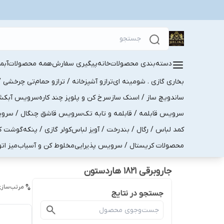
دسته‌بندی محصولات
خانه
پیگیری سفارش
همه محصولات
آبم
بخاری گازی . شومینه ای
ترازو آشپزخانه / ترازو حمام
تی چرخشی / 
ساندویچ ساز / اسنک ساز
سرخ کن و پلوپز چند کاره
سرویس آبکش . 
سرویس قابلمه / قابلمه و تابه تک
سرویس قاشق چنگال / سرویس 
کمد لباس / رگال / بندرخت / آویز لباس
کولر گازی / پنکه
گوشت کو
محصولات کریستال / سرویس پذیرایی
مخلوط کن و آسیاب
میز ات
جاروبرقی 1821 هاردستون
مرتب‌سازی
جستجو در نتایج