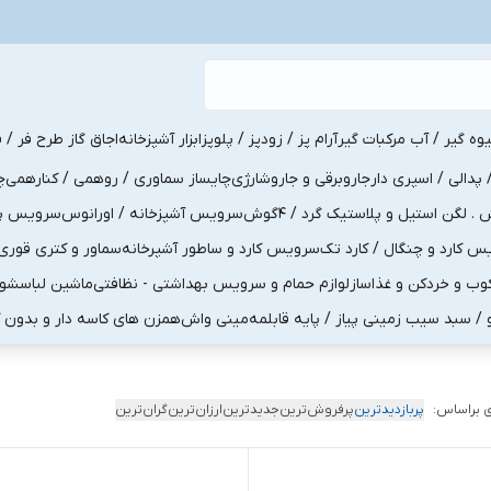
یوه گیر / آب مرکبات گیر
آرام پز / زودپز / پلوپز
ابزار آشپزخانه
اجاق گاز طرح فر / ف
پدالی / اسپری دار
جاروبرقی و جاروشارژی
چایساز سماوری / روهمی / کنارهمی
چ
لگن استیل و پلاستیک گرد / 4گوش
سرویس آشپزخانه / اورانوس
سرویس پذی
کارد و چنگال / کارد تک
سرویس کارد و ساطور آشپرخانه
سماور و کتری قوری
ب و خردکن و غذاساز
لوازم حمام و سرویس بهداشتی - نظافتی
ماشین لباسشو
و / سبد سیب زمینی پیاز / پایه قابلمه
مینی واش
همزن های کاسه دار و بدون 
 براساس:
پربازدیدترین
پرفروش‌ترین
جدیدترین
ارزان‌ترین
گران‌ترین