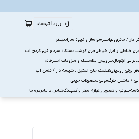
ورود | ثبت‌نام
ر دار / ماکروویو
اسپرسو ساز و قهوه ساز
اسپیکر
رخ خیاطی و ابزار خیاطی
چرخ گوشت
دستگاه سرد و گرم کردن آب
رایی آرکوپال
سرویس پلاستیک و ملزومات آشپزخانه
فر برقی رومیزی
فلاسک چای استیل . شیشه دار / کلمن آب
یی / ماشین ظرفشویی
محصولات چینی
کاسه
صوتی و تصویری
لوازم سفر و کمپینگ
تماس با ما
درباره ما